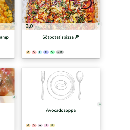
2
11
3,0
svamp
Sötpotatispizza 🍕⁣
G
V
L
M
V
+ 12
4
4
Avocadosoppa
G
V
Ä
S
B