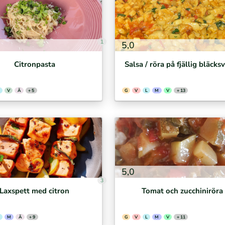
1
5,0
Citronpasta
Salsa / röra på fjällig bläck
V
Ä
+ 5
G
V
L
M
V
+ 13
5,0
3
Laxspett med citron
Tomat och zucchiniröra
M
Ä
+ 9
G
V
L
M
V
+ 11