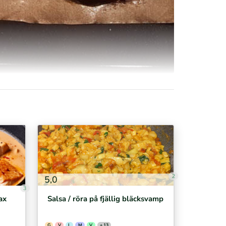
2
5,0
3
ax
Salsa / röra på fjällig bläcksvamp
G
V
L
M
V
+ 13