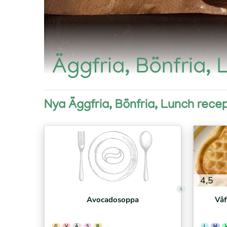
Äggfria, Bönfria,
Nya Äggfria, Bönfria, Lunch rece
4,5
4
Avocadosoppa
Våf
G
V
Ä
S
B
L
M