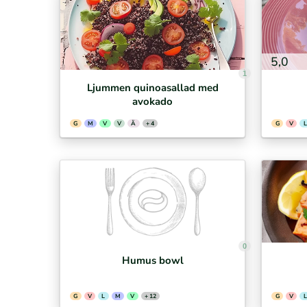
5,0
1
Ljummen quinoasallad med
avokado
G
M
V
V
Ä
+ 4
G
V
L
0
Humus bowl
G
V
L
M
V
+ 12
G
V
L