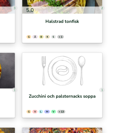
3
2
5,0
Halstrad tonfisk
G
Ä
B
K
S
+ 1
1
1
Zucchini och palsternacks soppa
G
V
L
M
V
+ 13