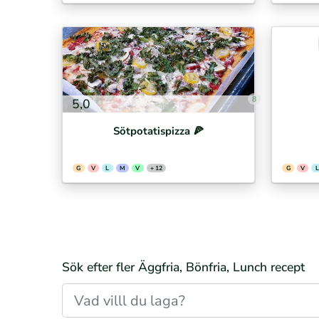
8
5,0
Sötpotatispizza 🍕⁣
G
V
L
M
V
+ 12
G
V
L
Sök efter fler Äggfria, Bönfria, Lunch recept