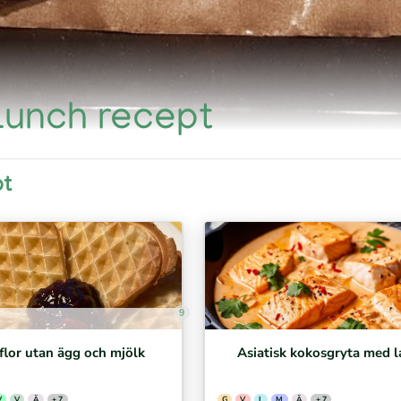
 Lunch recept
pt
9
flor utan ägg och mjölk
Asiatisk kokosgryta med l
V
V
Ä
+ 7
G
V
L
M
Ä
+ 7