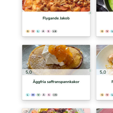
4
Flygande Jakob
G
V
L
Ä
S
+ 4
G
V
L
1
5,0
5,0
Äggfria saffranspannkakor
L
M
V
Ä
S
+ 5
G
V
L