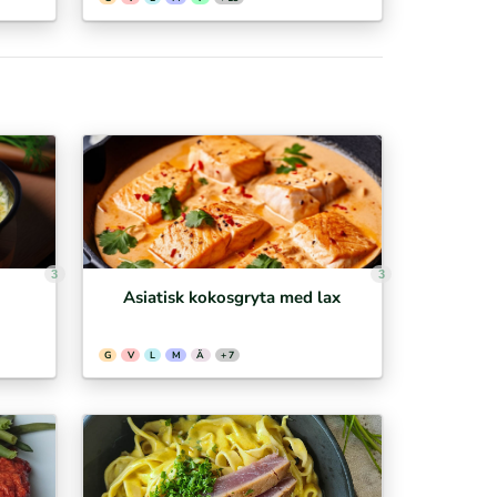
3
3
Asiatisk kokosgryta med lax
G
V
L
M
Ä
+ 7