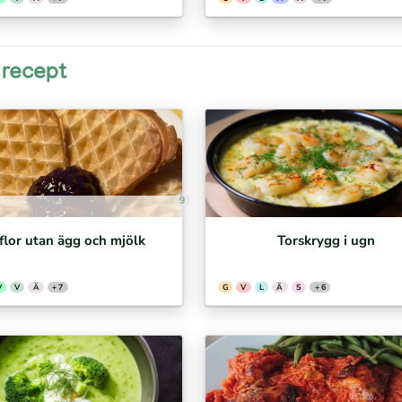
 recept
9
flor utan ägg och mjölk
Torskrygg i ugn
V
V
Ä
+ 7
G
V
L
Ä
S
+ 6