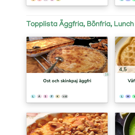
Topplista Äggfria, Bönfria, Lunch
4,5
16
Ost och skinkpaj äggfri
Våf
L
Ä
S
F
K
+ 4
L
M