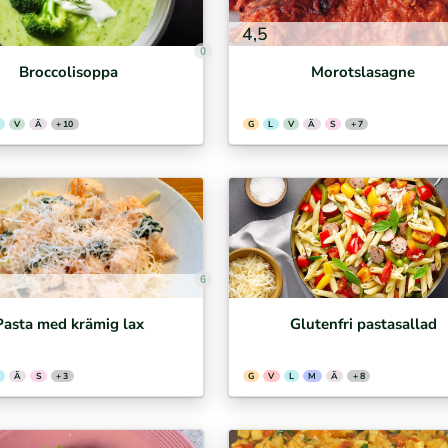
4,5
0
Broccolisoppa
Morotslasagne
V
Ä
+ 10
G
L
V
Ä
S
+ 7
6
Pasta med krämig lax
Glutenfri pastasallad
Ä
S
+ 3
G
V
L
M
Ä
+ 8