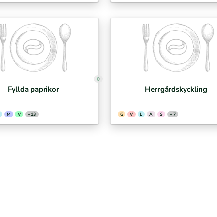
0
Fyllda paprikor
Herrgårdskyckling
M
V
+ 13
G
V
L
Ä
S
+ 7