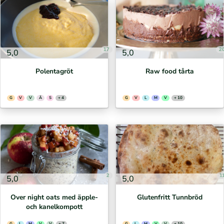
17
2
5,0
5,0
Polentagröt
Raw food tårta
G
V
V
Ä
S
+ 4
G
V
L
M
V
+ 10
2
1
5,0
5,0
Over night oats med äpple-
Glutenfritt Tunnbröd
och kanelkompott
G
L
M
V
V
+ 7
G
L
M
V
V
+ 10