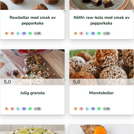
0
Rawbollar med smak av
Nötfri raw-kola med smak av
pepparkaka
pepparkaka
G
V
L
M
V
+ 10
G
V
L
M
V
+ 11
1
5,0
5,0
Julig granola
Morotsbollar
G
V
L
M
V
+ 10
G
V
L
M
V
+ 14