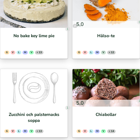
5,0
1
No bake key lime pie
Hälso-te
G
V
L
M
V
+ 13
G
V
L
M
V
+ 12
5,0
1
Zucchini och palsternacks
Chiabollar
soppa
G
V
L
M
V
+ 13
G
V
L
M
V
+ 14