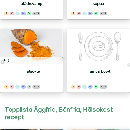
bläcksvamp
soppa
G
V
L
M
V
+ 13
G
V
L
M
V
+ 13
0
5,0
Hälso-te
Humus bowl
G
V
L
M
V
+ 12
G
V
L
M
V
+ 12
Topplista Äggfria, Bönfria, Hälsokost
recept