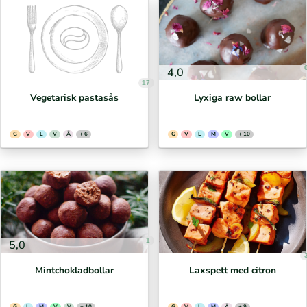
4,0
17
Vegetarisk pastasås
Lyxiga raw bollar
G
V
L
V
Ä
+ 6
G
V
L
M
V
+ 10
1
5,0
Mintchokladbollar
Laxspett med citron
G
L
M
V
V
+ 10
G
V
L
M
Ä
+ 9