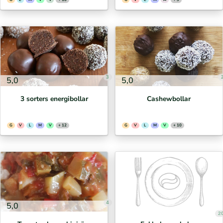
3
5,0
5,0
3 sorters energibollar
Cashewbollar
G
V
L
M
V
+ 12
G
V
L
M
V
+ 10
4
5,0
2