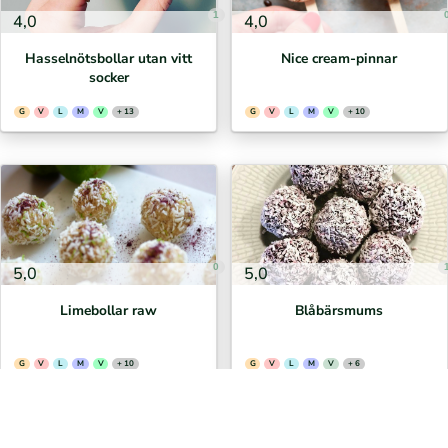
1
4,0
4,0
Hasselnötsbollar utan vitt
Nice cream-pinnar
socker
G
V
L
M
V
+ 13
G
V
L
M
V
+ 10
0
5,0
5,0
Limebollar raw
Blåbärsmums
G
V
L
M
V
+ 10
G
V
L
M
V
+ 6