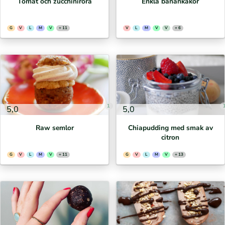
Tomat och zucchiniröra
Enkla banankakor
G
V
L
M
V
+ 11
V
L
M
V
V
+ 6
1
5,0
5,0
Raw semlor
Chiapudding med smak av
citron
G
V
L
M
V
+ 11
G
V
L
M
V
+ 13