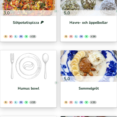
11
3,0
5,0
Sötpotatispizza 🍕⁣
Havre- och äppelbollar
G
V
L
M
V
+ 12
G
V
L
M
V
+ 14
5,0
0
Humus bowl
Semmelgröt
G
V
L
M
V
+ 12
G
V
L
M
V
+ 11