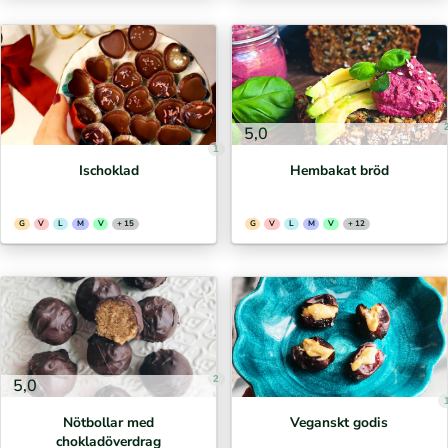
5,0
1
Ischoklad
Hembakat bröd
G
V
L
M
V
+ 15
G
V
L
M
V
+ 12
2
5,0
Nötbollar med
Veganskt godis
chokladöverdrag