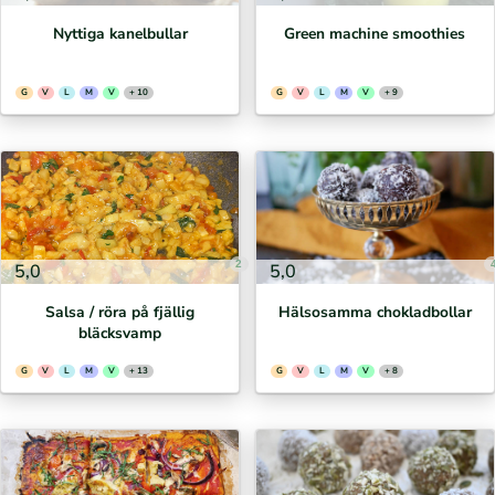
Nyttiga kanelbullar
Green machine smoothies
G
V
L
M
V
+ 10
G
V
L
M
V
+ 9
2
5,0
5,0
Salsa / röra på fjällig
Hälsosamma chokladbollar
bläcksvamp
G
V
L
M
V
+ 13
G
V
L
M
V
+ 8