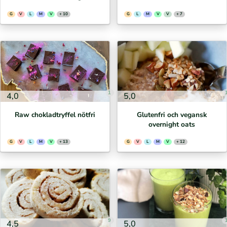
G
V
L
M
V
+ 10
G
L
M
V
V
+ 7
1
4,0
5,0
Raw chokladtryffel nötfri
Glutenfri och vegansk
overnight oats
G
V
L
M
V
+ 13
G
V
L
M
V
+ 12
9
4,5
5,0