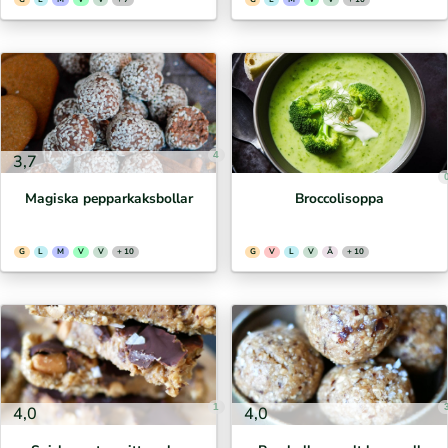
4
3,7
Magiska pepparkaksbollar
Broccolisoppa
G
L
M
V
V
+ 10
G
V
L
V
Ä
+ 10
1
4,0
4,0