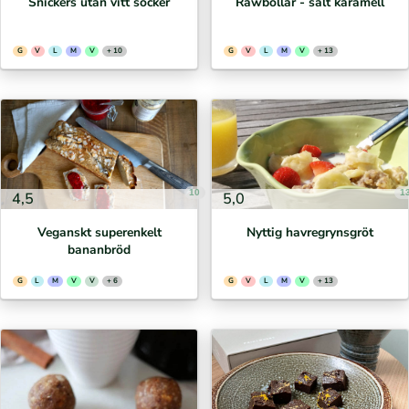
Snickers utan vitt socker
Rawbollar - salt karamell
G
V
L
M
V
+ 10
G
V
L
M
V
+ 13
10
1
4,5
5,0
Veganskt superenkelt
Nyttig havregrynsgröt
bananbröd
G
L
M
V
V
+ 6
G
V
L
M
V
+ 13