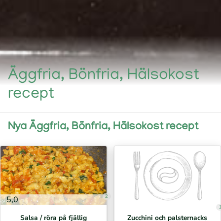
Äggfria, Bönfria, Hälsokost
recept
Nya Äggfria, Bönfria, Hälsokost recept
2
5,0
Salsa / röra på fjällig
Zucchini och palsternacks