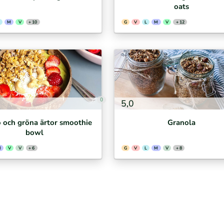
oats
M
V
+ 10
G
V
L
M
V
+ 12
0
5,0
och gröna ärtor smoothie
Granola
bowl
M
V
V
+ 6
G
V
L
M
V
+ 8