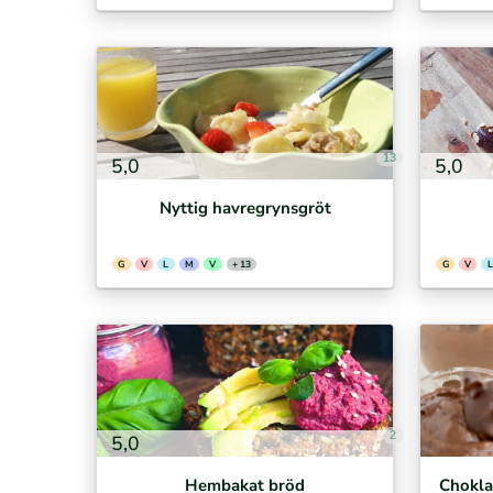
13
5,0
5,0
Nyttig havregrynsgröt
G
V
L
M
V
+ 13
G
V
L
2
5,0
Hembakat bröd
Chokla