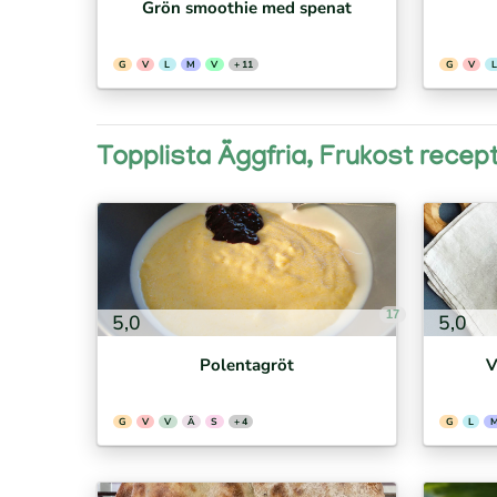
Grön smoothie med spenat
G
V
L
M
V
+ 11
G
V
L
Topplista Äggfria, Frukost recep
17
5,0
5,0
Polentagröt
V
G
V
V
Ä
S
+ 4
G
L