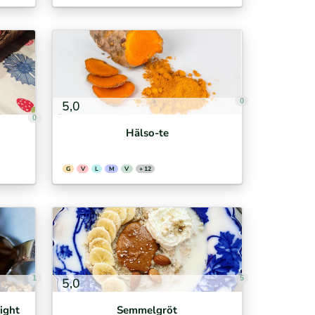
0
5,0
0
Hälso-te
G
V
L
M
V
+ 12
1
5
5,0
ight
Semmelgröt