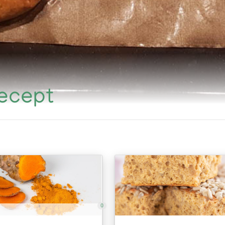
recept
0