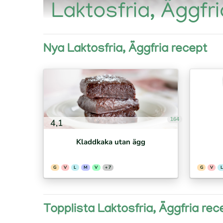
Laktosfria, Äggfr
Nya Laktosfria, Äggfria recept
164
4,1
Kladdkaka utan ägg
G
V
L
M
V
+ 7
G
V
L
Topplista Laktosfria, Äggfria rec