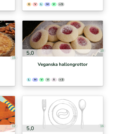
G
V
L
M
V
+ 5
10
5,0
16
Veganska hallongrottor
L
M
V
V
Ä
+ 3
12
16
5,0