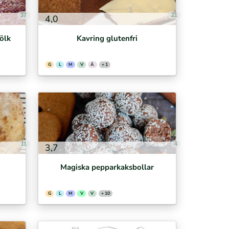
37
21
4,0
ölk
Kavring glutenfri
G
L
M
V
Ä
+ 1
11
4
3,7
Magiska pepparkaksbollar
G
L
M
V
V
+ 10