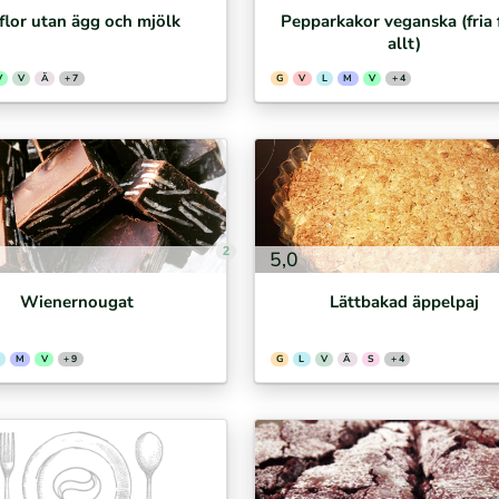
flor utan ägg och mjölk
Pepparkakor veganska (fria 
allt)
V
V
Ä
+ 7
G
V
L
M
V
+ 4
2
5,0
Wienernougat
Lättbakad äppelpaj
M
V
+ 9
G
L
V
Ä
S
+ 4