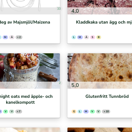
33
4,0
eg av Majsmjöl/Maizena
Kladdkaka utan ägg och mj
M
Ä
+ 2
L
M
Ä
S
B
2
5,0
night oats med äpple- och
Glutenfritt Tunnbröd
kanelkompott
M
V
V
+ 7
G
L
M
V
V
+ 10