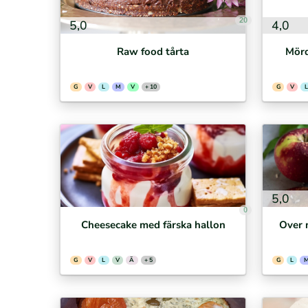
20
5,0
4,0
Raw food tårta
Mörd
G
V
L
M
V
+ 10
G
V
L
5,0
0
Cheesecake med färska hallon
Over 
G
V
L
V
Ä
+ 5
G
L