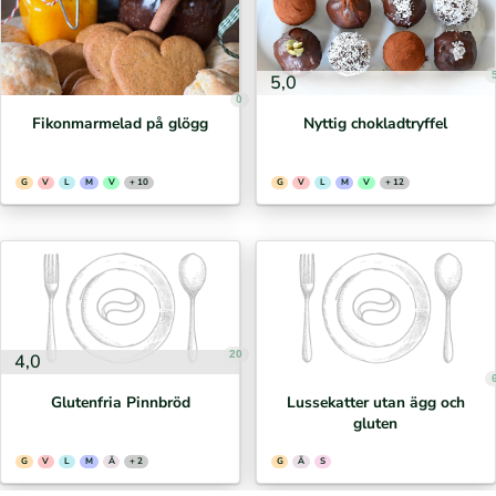
5,0
0
Fikonmarmelad på glögg
Nyttig chokladtryffel
G
V
L
M
V
+ 10
G
V
L
M
V
+ 12
20
4,0
Glutenfria Pinnbröd
Lussekatter utan ägg och
gluten
G
V
L
M
Ä
+ 2
G
Ä
S