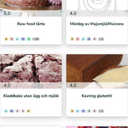
20
3
5,0
4,0
Raw food tårta
Mördeg av Majsmjöl/Maizena
G
V
L
M
V
+ 10
G
V
L
M
Ä
+ 2
37
2
4,0
4,0
Kladdkaka utan ägg och mjölk
Kavring glutenfri
L
M
Ä
S
B
G
L
M
V
Ä
+ 1