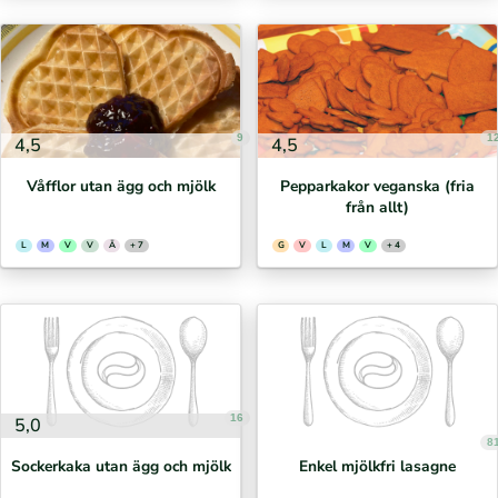
9
1
4,5
4,5
Våfflor utan ägg och mjölk
Pepparkakor veganska (fria
från allt)
L
M
V
V
Ä
+ 7
G
V
L
M
V
+ 4
16
5,0
8
Sockerkaka utan ägg och mjölk
Enkel mjölkfri lasagne