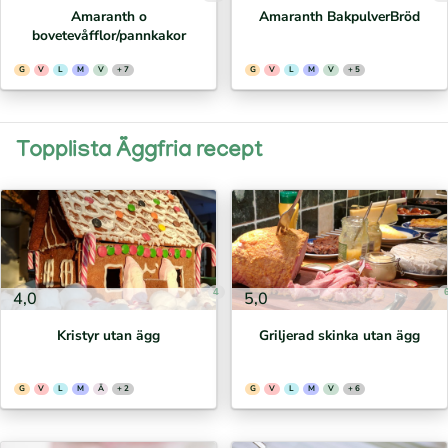
Amaranth o
Amaranth BakpulverBröd
bovetevåfflor/pannkakor
G
V
L
M
V
+ 7
G
V
L
M
V
+ 5
Topplista Äggfria recept
4
4,0
5,0
Kristyr utan ägg
Griljerad skinka utan ägg
G
V
L
M
Ä
+ 2
G
V
L
M
V
+ 6