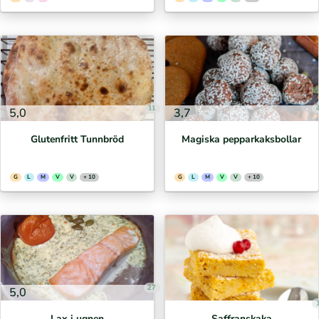
11
5,0
3,7
Glutenfritt Tunnbröd
Magiska pepparkaksbollar
G
L
M
V
V
+ 10
G
L
M
V
V
+ 10
27
5,0
Lax i ugnen
Saffranskaka