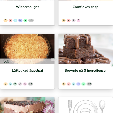
Wienernougat
Cornflakes crisp
G
V
L
M
V
+ 9
G
V
Ä
S
10
5,0
Lättbakad äppelpaj
Brownie på 3 ingredienser
G
L
V
Ä
S
+ 4
G
V
L
M
V
+ 9