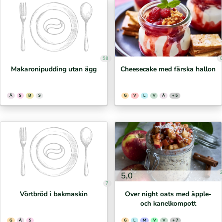
58
Makaronipudding utan ägg
Cheesecake med färska hallon
Ä
S
B
S
G
V
L
V
Ä
+ 5
5,0
7
Vörtbröd i bakmaskin
Over night oats med äpple-
och kanelkompott
G
Ä
S
G
L
M
V
V
+ 7