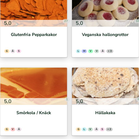
27
1
5,0
5,0
Glutenfria Pepparkakor
Veganska hallongrottor
G
Ä
S
L
M
V
V
Ä
+ 3
1
5,0
5,0
Smörkola / Knäck
Hällakaka
G
V
Ä
G
L
V
Ä
S
+ 2