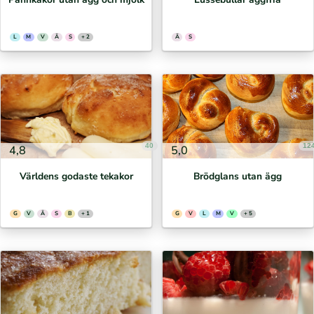
L
M
V
Ä
S
+ 2
Ä
S
40
12
4,8
5,0
Världens godaste tekakor
Brödglans utan ägg
G
V
Ä
S
B
+ 1
G
V
L
M
V
+ 5