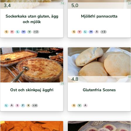
74
1
3,4
5,0
Sockerkaka utan gluten, ägg
Mjölkfri pannacotta
och mjölk
G
V
L
M
V
+ 2
G
V
L
M
Ä
+ 2
3
4,8
16
Ost och skinkpaj äggfri
Glutenfria Scones
L
Ä
S
F
K
+ 4
G
V
Ä