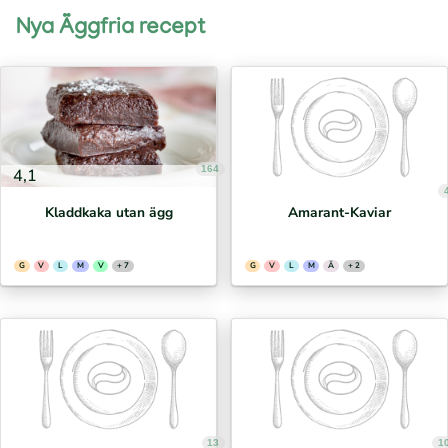
Nya Äggfria recept
164
4,1
Kladdkaka utan ägg
Amarant-Kaviar
G
V
L
M
V
+ 7
G
V
L
M
Ä
+ 2
13
1