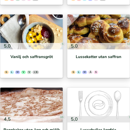
5
1
5,0
5,0
Vanilj och saffransgröt
Lussekatter utan saffran
G
L
M
V
V
+ 6
G
L
M
Ä
S
35
4,5
5,0
Pannkakor utan ägg och mjölk
Lussebullar äggfria