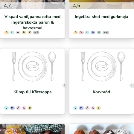
9
4,7
4,5
Vispad vaniljpannacotta med
Ingefära shot med gurkmeja
ingefärskokta päron &
havresmul
G
L
Ä
B
K
+ 2
G
V
L
M
V
+ 4
1
1
Klimp till Köttsoppa
Korvbröd
L
M
Ä
S
B
L
M
Ä
S
B