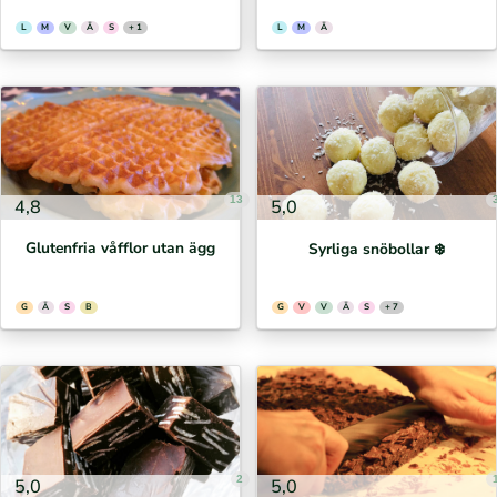
L
M
V
Ä
S
+ 1
L
M
Ä
13
4,8
5,0
Glutenfria våfflor utan ägg
Syrliga snöbollar ❄️
G
Ä
S
B
G
V
V
Ä
S
+ 7
2
5,0
5,0