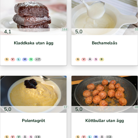
164
5
4,1
5,0
Kladdkaka utan ägg
Bechamelsås
G
V
L
M
V
+ 7
G
V
Ä
S
B
17
4
5,0
5,0
Polentagröt
Köttbullar utan ägg
G
V
V
Ä
S
+ 4
G
V
L
M
Ä
+ 2