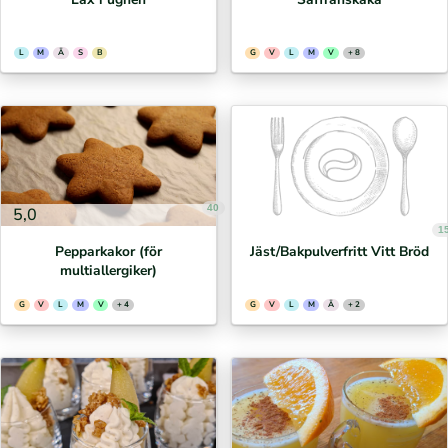
L
M
Ä
S
B
G
V
L
M
V
+ 8
40
5,0
1
Pepparkakor (för
Jäst/Bakpulverfritt Vitt Bröd
multiallergiker)
G
V
L
M
V
+ 4
G
V
L
M
Ä
+ 2