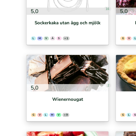
16
5,0
5,0
Sockerkaka utan ägg och mjölk
L
M
V
Ä
S
+ 1
G
V
L
2
5,0
Wienernougat
G
V
L
M
V
+ 9
G
L
S