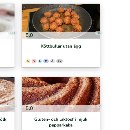
164
46
5,0
Köttbullar utan ägg
G
V
L
M
Ä
+ 2
35
2
5,0
ölk
Gluten- och laktosfri mjuk
pepparkaka