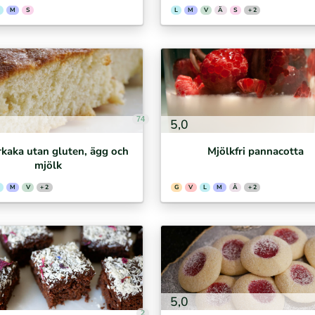
M
S
L
M
V
Ä
S
+ 2
74
5,0
kaka utan gluten, ägg och
Mjölkfri pannacotta
mjölk
M
V
+ 2
G
V
L
M
Ä
+ 2
5,0
2