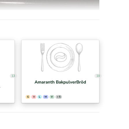
13
10
Amaranth BakpulverBröd
r
G
V
L
M
V
+ 5