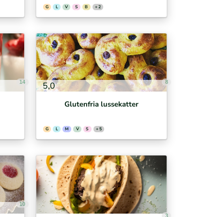
G
L
V
S
B
+ 2
14
8
5,0
Glutenfria lussekatter
G
L
M
V
S
+ 5
10
3