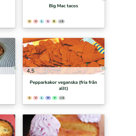
Big Mac tacos
G
V
L
S
B
+ 5
9
12
4,5
Pepparkakor veganska (fria från
allt)
G
V
L
M
V
+ 4