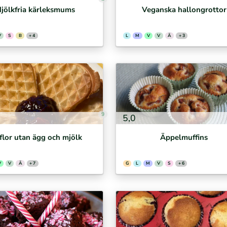
jölkfria kärleksmums
Veganska hallongrottor
V
S
B
+ 4
L
M
V
V
Ä
+ 3
9
5,0
flor utan ägg och mjölk
Äppelmuffins
V
V
Ä
+ 7
G
L
M
V
S
+ 6