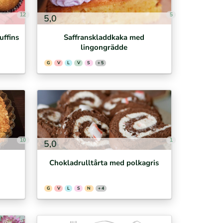
12
5
5,0
uffins
Saffranskladdkaka med
lingongrädde
G
V
L
V
S
+ 5
10
1
5,0
Chokladrulltårta med polkagris
G
V
L
S
N
+ 4