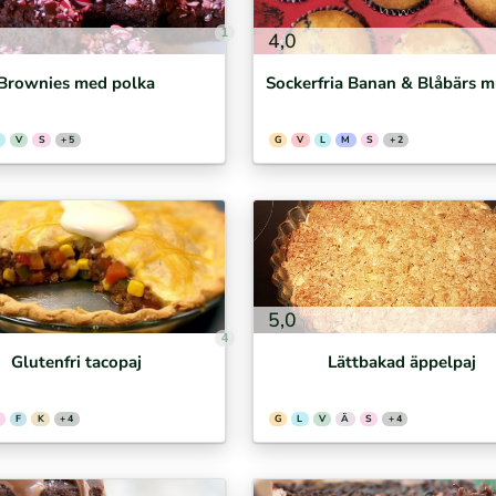
1
4,0
Brownies med polka
Sockerfria Banan & Blåbärs m
V
S
+ 5
G
V
L
M
S
+ 2
5,0
4
Glutenfri tacopaj
Lättbakad äppelpaj
F
K
+ 4
G
L
V
Ä
S
+ 4