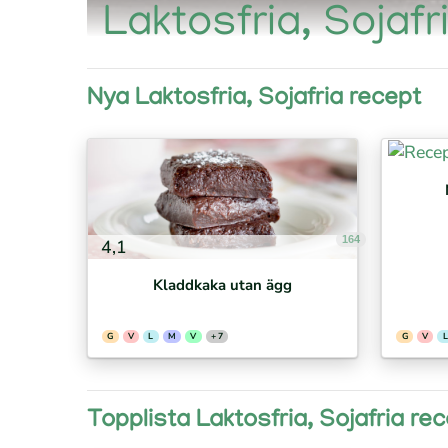
Laktosfria, Sojafr
Nya Laktosfria, Sojafria recept
164
4,1
Kladdkaka utan ägg
G
V
L
M
V
+ 7
G
V
L
Topplista Laktosfria, Sojafria re