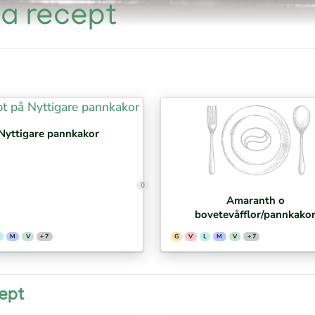
ia recept
Nyttigare pannkakor
0
Amaranth o
bovetevåfflor/pannkako
M
V
+ 7
G
V
L
M
V
+ 7
cept