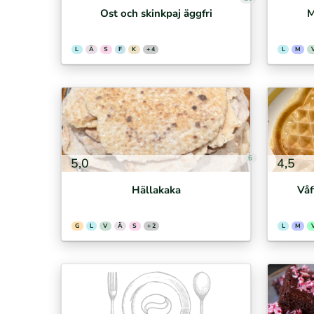
Ost och skinkpaj äggfri
M
L
Ä
S
F
K
+ 4
L
M
6
5,0
4,5
Hällakaka
Våf
G
L
V
Ä
S
+ 2
L
M