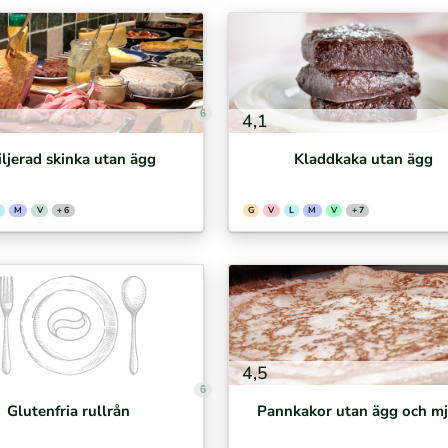
6
4,1
iljerad skinka utan ägg
Kladdkaka utan ägg
M
V
+ 6
G
V
L
M
V
+ 7
4,5
6
Glutenfria rullrån
Pannkakor utan ägg och mj