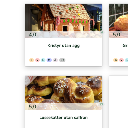
4
4,0
5,0
Kristyr utan ägg
Gr
G
V
L
M
Ä
+ 2
G
V
L
13
5,0
Lussekatter utan saffran