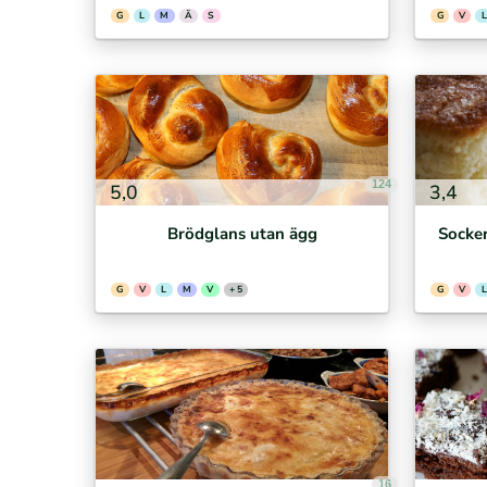
G
L
M
Ä
S
G
V
L
124
5,0
3,4
Brödglans utan ägg
Socker
G
V
L
M
V
+ 5
G
V
L
16