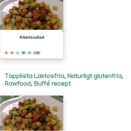
0
Kikärtssallad
G
V
L
M
V
+ 10
Topplista Laktosfria, Naturligt glutenfria,
Rawfood, Buffé recept