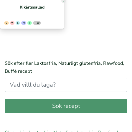
0
Kikärtssallad
G
V
L
M
V
+ 10
Sök efter fler Laktosfria, Naturligt glutenfria, Rawfood,
Buffé recept