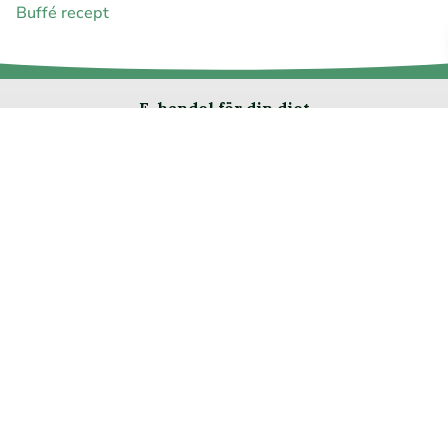
Buffé recept
E-handel för din diet
Ja jag vill bli medlem
Instagram
Facebook
Pinterest
Youtube
Twitter
Om allergimat
|
Kontakta oss
|
Cookies
och integritet
|
Samarbeta
med oss
© 1999 - 2026 (27 år) |
allergimat.com
4.5 av 5