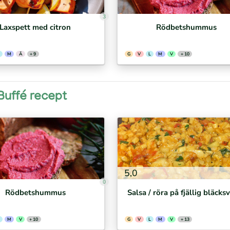
3
Laxspett med citron
Rödbetshummus
M
Ä
+ 9
G
V
L
M
V
+ 10
Buffé recept
5,0
0
Rödbetshummus
Salsa / röra på fjällig bläck
M
V
+ 10
G
V
L
M
V
+ 13