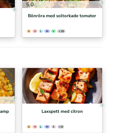
1
5,0
0
Bönröra med soltorkade tomater
G
V
L
M
V
+ 10
2
3
svamp
Laxspett med citron
G
V
L
M
Ä
+ 9