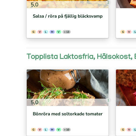
2
5,0
Salsa / röra på fjällig bläcksvamp
G
V
L
M
V
+ 13
G
V
L
Topplista Laktosfria, Hälsokost, 
1
5,0
Bönröra med soltorkade tomater
G
V
L
M
V
+ 10
G
V
L