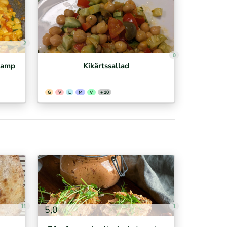
2
0
svamp
Kikärtssallad
G
V
L
M
V
+ 10
11
1
5,0