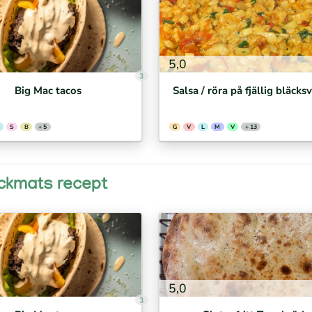
5,0
3
Big Mac tacos
Salsa / röra på fjällig bläck
S
B
+ 5
G
V
L
M
V
+ 13
lockmats recept
5,0
3