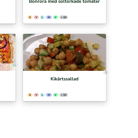
Bönröra med soltorkade tomater
G
V
L
M
V
+ 10
11
0
Kikärtssallad
G
V
L
M
V
+ 10