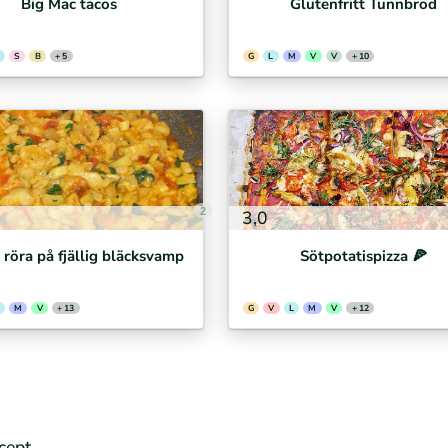
Big Mac tacos
Glutenfritt Tunnbröd
S
B
+ 5
G
L
M
V
V
+ 10
2
3,0
/ röra på fjällig bläcksvamp
Sötpotatispizza 🍕⁣
M
V
+ 13
G
V
L
M
V
+ 12
ecept