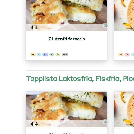
38
4,4
Glutenfri focaccia
G
L
M
V
B
+ 5
G
V
L
Topplista Laktosfria, Fiskfria, P
38
4,4