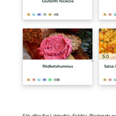
Glutenfri focaccia
G
L
M
V
B
+ 5
G
V
L
5,0
0
Rödbetshummus
Salsa 
G
V
L
M
V
+ 10
G
V
L
Sök efter fler Laktosfria, Fiskfria, Plockmats r