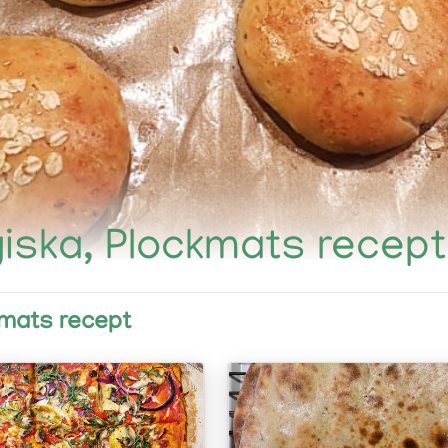
giska, Plockmats recept
kmats recept