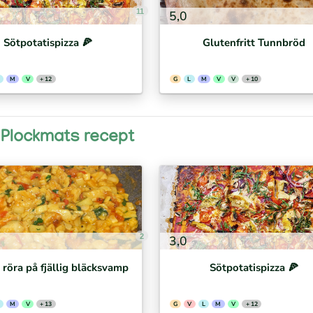
11
5,0
Sötpotatispizza 🍕⁣
Glutenfritt Tunnbröd
M
V
+ 12
G
L
M
V
V
+ 10
, Plockmats recept
2
3,0
/ röra på fjällig bläcksvamp
Sötpotatispizza 🍕⁣
M
V
+ 13
G
V
L
M
V
+ 12