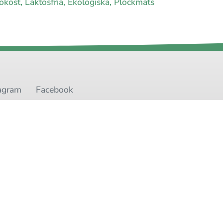
okost, Laktosfria, Ekologiska, Plockmats
agram
Facebook
t
Youtube
Twitter
oss