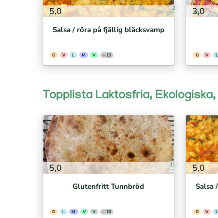
2
5,0
3,0
Salsa / röra på fjällig bläcksvamp
G
V
L
M
V
+ 13
G
V
L
Topplista Laktosfria, Ekologiska
11
5,0
5,0
Glutenfritt Tunnbröd
Salsa 
G
L
M
V
V
+ 10
G
V
L