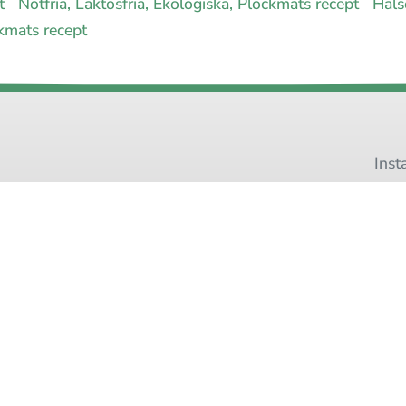
pt
Nötfria, Laktosfria, Ekologiska, Plockmats recept
Häls
ckmats recept
Inst
Pinteres
 allergimat
|
Kontakta oss
|
Cookies
och integritet
|
Samarbeta med 
© 1999 - 2026 (27 år) |
allergimat.com
4.5 av 5