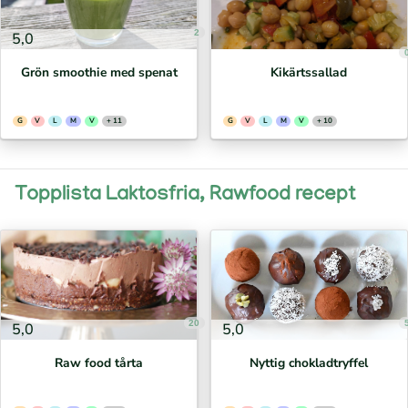
2
5,0
Grön smoothie med spenat
Kikärtssallad
G
V
L
M
V
+ 11
G
V
L
M
V
+ 10
Topplista Laktosfria, Rawfood recept
20
5,0
5,0
Raw food tårta
Nyttig chokladtryffel