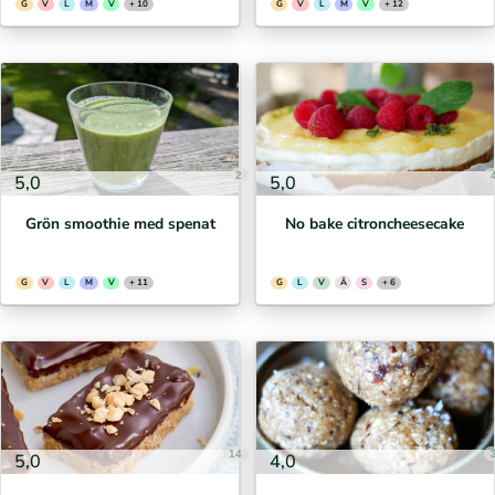
G
V
L
M
V
+ 10
G
V
L
M
V
+ 12
2
5,0
5,0
Grön smoothie med spenat
No bake citroncheesecake
G
V
L
M
V
+ 11
G
L
V
Ä
S
+ 6
14
5,0
4,0