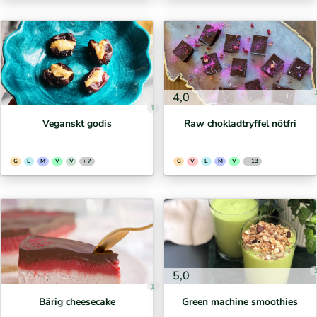
4,0
1
Veganskt godis
Raw chokladtryffel nötfri
G
L
M
V
V
+ 7
G
V
L
M
V
+ 13
5,0
1
Bärig cheesecake
Green machine smoothies