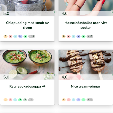
1
5,0
4,0
Chiapudding med smak av
Hasselnötsbollar utan vitt
citron
socker
G
V
L
M
V
+ 13
G
V
L
M
V
+ 13
2
5,0
4,0
Raw avokadosoppa 🥑
Nice cream-pinnar
G
V
L
V
V
+ 7
G
V
L
M
V
+ 10