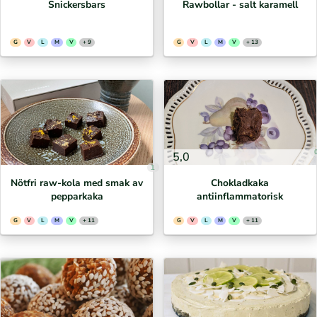
Snickersbars
Rawbollar - salt karamell
G
V
L
M
V
+ 9
G
V
L
M
V
+ 13
5,0
1
Nötfri raw-kola med smak av
Chokladkaka
pepparkaka
antiinflammatorisk
G
V
L
M
V
+ 11
G
V
L
M
V
+ 11