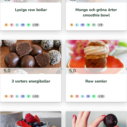
Lyxiga raw bollar
Mango och gröna ärtor
smoothie bowl
G
V
L
M
V
+ 10
G
L
M
V
V
+ 6
3
5,0
5,0
3 sorters energibollar
Raw semlor
G
V
L
M
V
+ 12
G
V
L
M
V
+ 11