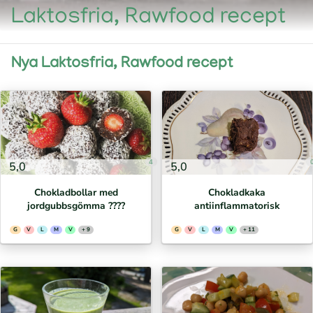
Laktosfria, Rawfood recept
Nya Laktosfria, Rawfood recept
4
5,0
5,0
Chokladbollar med
Chokladkaka
jordgubbsgömma ????
antiinflammatorisk
G
V
L
M
V
+ 9
G
V
L
M
V
+ 11