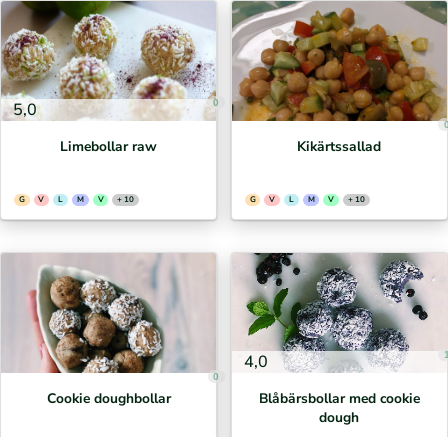
0
5,0
Limebollar raw
Kikärtssallad
G
V
L
M
V
+ 10
G
V
L
M
V
+ 10
4,0
0
Cookie doughbollar
Blåbärsbollar med cookie
dough