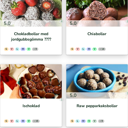
4
5,0
5,0
Chokladbollar med
Chiabollar
jordgubbsgömma ????
G
V
L
M
V
+ 9
G
V
L
M
V
+ 14
5,0
1
Ischoklad
Raw pepparkaksbollar
G
V
L
M
V
+ 15
G
L
M
V
V
+ 9