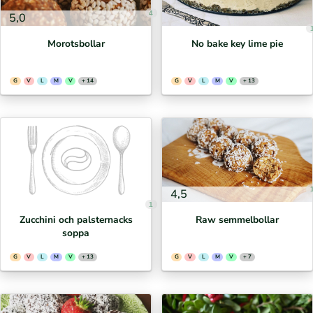
4
5,0
Morotsbollar
No bake key lime pie
G
V
L
M
V
+ 14
G
V
L
M
V
+ 13
4,5
1
Zucchini och palsternacks
Raw semmelbollar
soppa
G
V
L
M
V
+ 13
G
V
L
M
V
+ 7