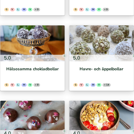
G
V
L
M
V
+ 9
G
V
L
M
V
+ 9
4
5,0
5,0
Hälsosamma chokladbollar
Havre- och äppelbollar
G
V
L
M
V
+ 8
G
V
L
M
V
+ 14
0
4,0
4,0