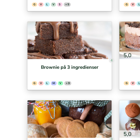
G
V
L
V
S
+ 5
G
V
L
5,0
4
Brownie på 3 ingredienser
G
V
L
M
V
+ 9
G
V
L
5,0
0