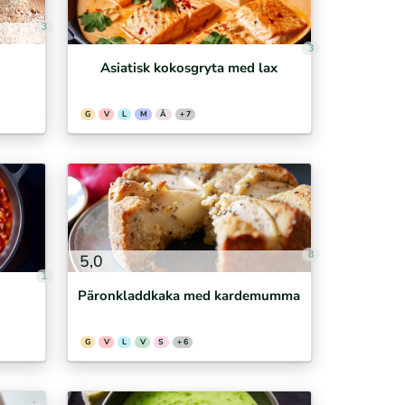
3
3
Asiatisk kokosgryta med lax
G
V
L
M
Ä
+ 7
8
5,0
1
Päronkladdkaka med kardemumma
G
V
L
V
S
+ 6