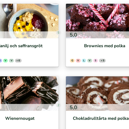
5
5,0
anilj och saffransgröt
Brownies med polka
M
V
V
+ 6
G
V
L
V
S
+ 5
2
5,0
Wienernougat
Chokladrulltårta med polka