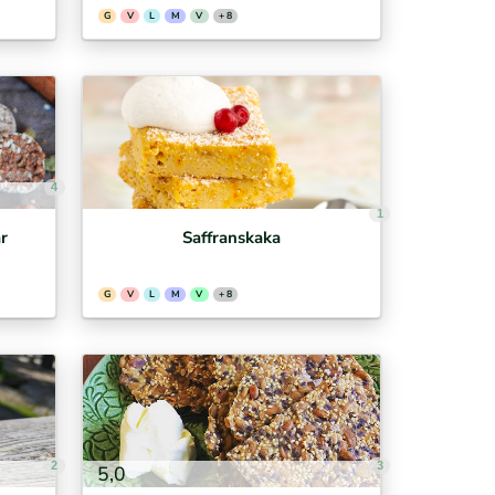
G
V
L
M
V
+ 8
4
1
r
Saffranskaka
G
V
L
M
V
+ 8
2
3
5,0