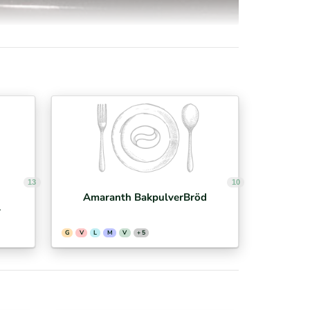
13
10
Amaranth BakpulverBröd
r
G
V
L
M
V
+ 5