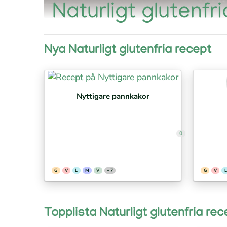
Naturligt glutenfr
Nya Naturligt glutenfria recept
Nyttigare pannkakor
0
G
V
L
M
V
+ 7
G
V
L
Topplista Naturligt glutenfria rec