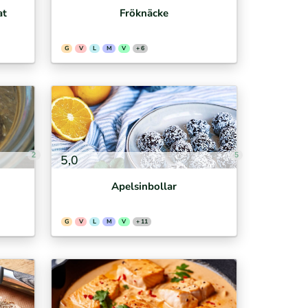
at
Fröknäcke
G
V
L
M
V
+ 6
2
5
5,0
Apelsinbollar
G
V
L
M
V
+ 11