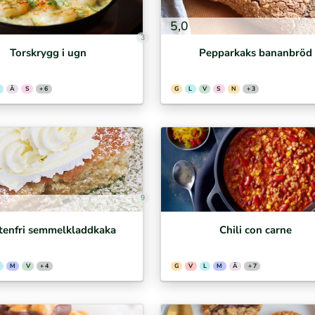
5,0
3
Torskrygg i ugn
Pepparkaks bananbröd
Ä
S
+ 6
G
L
V
S
N
+ 3
9
tenfri semmelkladdkaka
Chili con carne
M
V
+ 4
G
V
L
M
Ä
+ 7