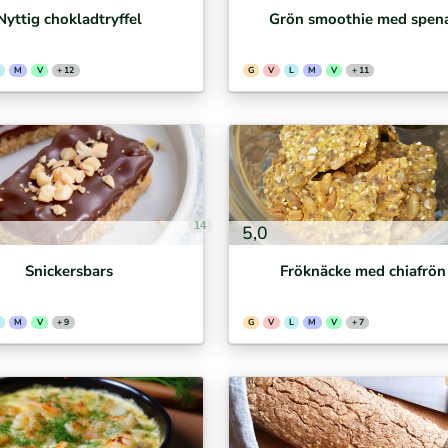
Nyttig chokladtryffel
Grön smoothie med spen
M
V
+ 12
G
V
L
M
V
+ 11
14
5,0
Snickersbars
Fröknäcke med chiafrön
M
V
+ 9
G
V
L
M
V
+ 7