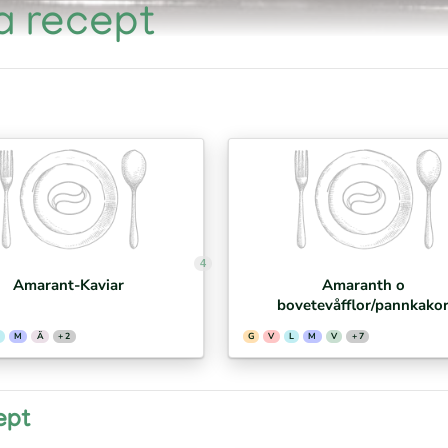
ia recept
4
Amarant-Kaviar
Amaranth o
bovetevåfflor/pannkako
M
Ä
+ 2
G
V
L
M
V
+ 7
ept