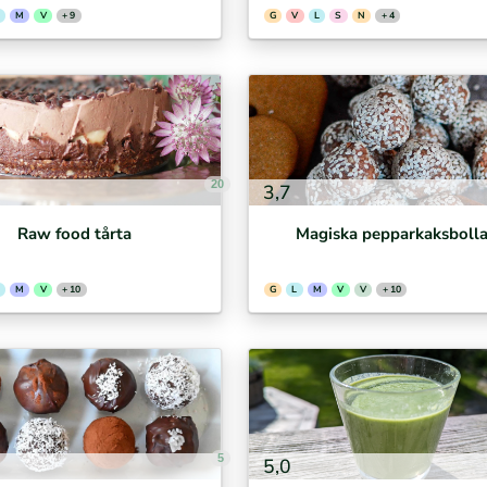
M
V
+ 9
G
V
L
S
N
+ 4
20
3,7
Raw food tårta
Magiska pepparkaksbolla
M
V
+ 10
G
L
M
V
V
+ 10
5
5,0