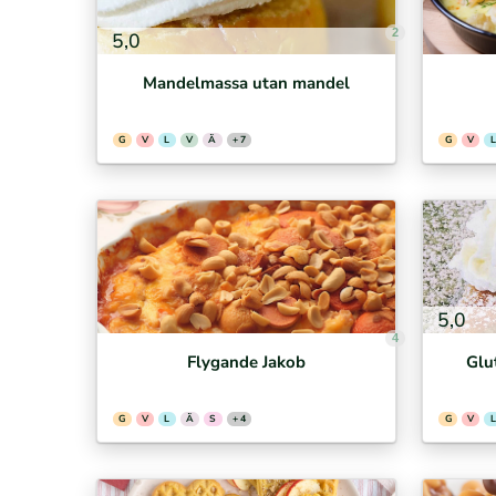
2
5,0
Mandelmassa utan mandel
G
V
L
V
Ä
+ 7
G
V
L
5,0
4
Flygande Jakob
Glu
G
V
L
Ä
S
+ 4
G
V
L