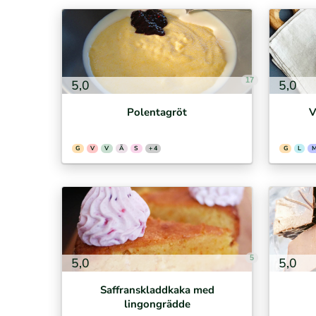
17
5,0
5,0
Polentagröt
V
G
V
V
Ä
S
+ 4
G
L
5
5,0
5,0
Saffranskladdkaka med
lingongrädde