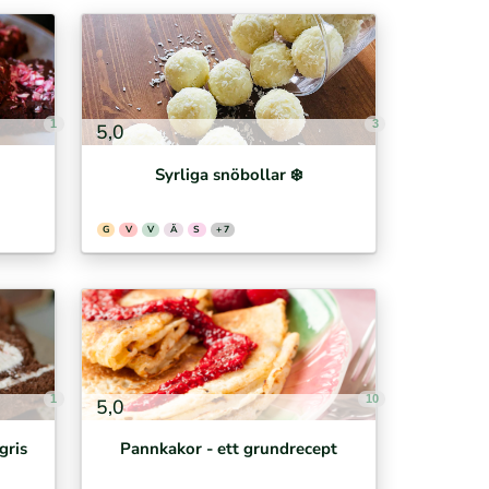
1
3
5,0
Syrliga snöbollar ❄️
G
V
V
Ä
S
+ 7
1
10
5,0
gris
Pannkakor - ett grundrecept