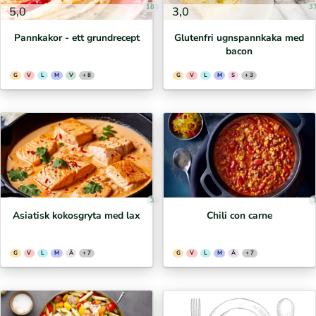
10
3
5,0
3,0
Pannkakor - ett grundrecept
Glutenfri ugnspannkaka med
bacon
G
V
L
M
V
+ 8
G
V
L
M
S
+ 3
3
Asiatisk kokosgryta med lax
Chili con carne
G
V
L
M
Ä
+ 7
G
V
L
M
Ä
+ 7