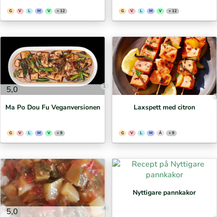
G
V
L
M
V
+ 12
G
V
L
M
V
+ 12
1
5,0
Ma Po Dou Fu Veganversionen
Laxspett med citron
G
V
L
M
V
+ 9
G
V
L
M
Ä
+ 9
Nyttigare pannkakor
4
5,0