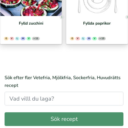
1
Fylld zucchini
Fyllda paprikor
G
V
L
M
V
+ 11
G
V
L
M
V
+ 13
Sök efter fler Vetefria, Mjölkfria, Sockerfria, Huvudrätts
recept