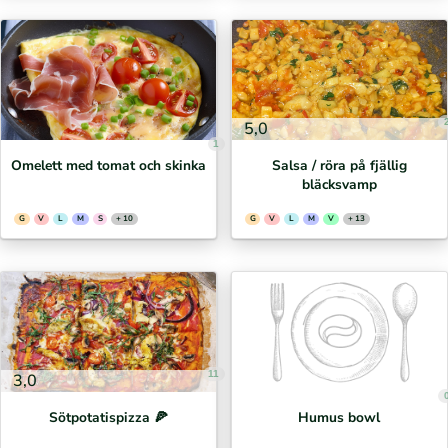
5,0
1
Omelett med tomat och skinka
Salsa / röra på fjällig
bläcksvamp
G
V
L
M
S
+ 10
G
V
L
M
V
+ 13
11
3,0
Sötpotatispizza 🍕⁣
Humus bowl