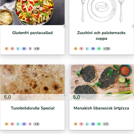
1
Glutenfri pastasallad
Zucchini och palsternacks
soppa
G
V
L
M
Ä
+ 8
G
V
L
M
V
+ 13
1
5,0
5,0
Tunnbrödsrulle Special
Manakish libanesisk örtpizza
G
V
L
M
S
+ 6
G
V
L
M
V
+ 7