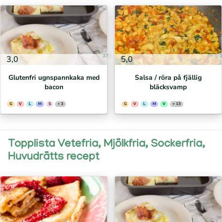
37
3,0
5,0
Glutenfri ugnspannkaka med
Salsa / röra på fjällig
bacon
bläcksvamp
G
V
L
M
S
+ 3
G
V
L
M
V
+ 13
Topplista Vetefria, Mjölkfria, Sockerfria,
Huvudrätts recept