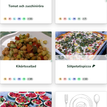
Tomat och zucchiniröra
G
V
L
M
V
+ 11
G
V
L
M
V
+ 7
5,0
0
Kikärtssallad
Sötpotatispizza 🍕⁣
G
V
L
M
V
+ 10
G
V
L
M
V
+ 12