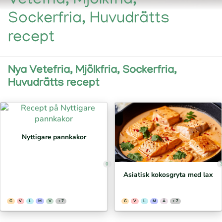
Vetefria, Mjölkfria,
Sockerfria, Huvudrätts
recept
Nya Vetefria, Mjölkfria, Sockerfria,
Huvudrätts recept
Nyttigare pannkakor
0
Asiatisk kokosgryta med lax
G
V
L
M
V
+ 7
G
V
L
M
Ä
+ 7