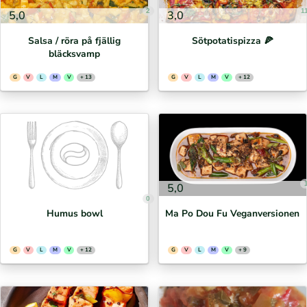
2
1
5,0
3,0
Salsa / röra på fjällig
Sötpotatispizza 🍕⁣
bläcksvamp
G
V
L
M
V
+ 13
G
V
L
M
V
+ 12
5,0
0
Humus bowl
Ma Po Dou Fu Veganversionen
G
V
L
M
V
+ 12
G
V
L
M
V
+ 9