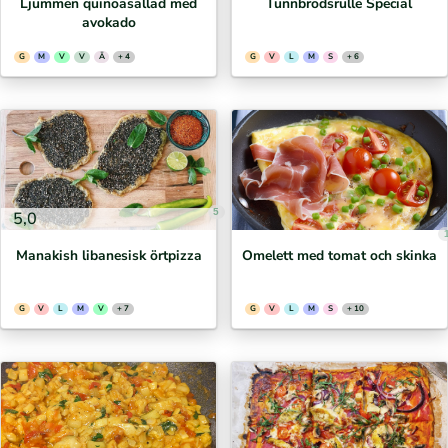
Ljummen quinoasallad med
Tunnbrödsrulle Special
avokado
G
M
V
V
Ä
+ 4
G
V
L
M
S
+ 6
5
5,0
Manakish libanesisk örtpizza
Omelett med tomat och skinka
G
V
L
M
V
+ 7
G
V
L
M
S
+ 10