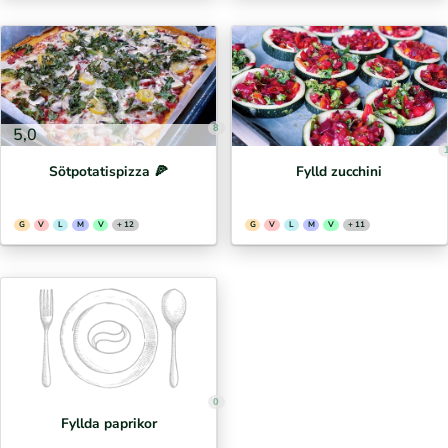
8
5,0
Sötpotatispizza 🍕⁣
Fylld zucchini
G
V
L
M
V
+ 12
G
V
L
M
V
+ 11
0
Fyllda paprikor