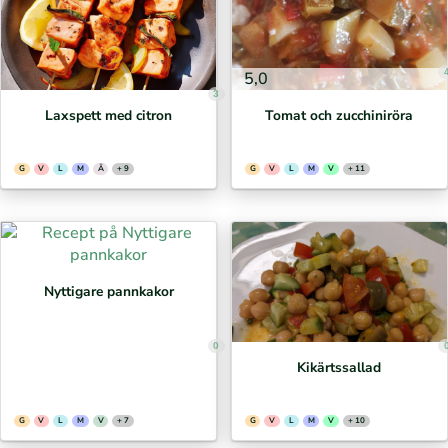
5,0
3
Laxspett med citron
Tomat och zucchiniröra
G
V
L
M
Ä
+ 9
G
V
L
M
V
+ 11
Nyttigare pannkakor
0
Kikärtssallad
G
V
L
M
V
+ 7
G
V
L
M
V
+ 10