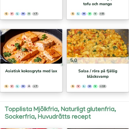
tofu och mango
G
V
L
M
V
+ 7
G
L
M
V
V
+ 8
5,0
3
Asiatisk kokosgryta med lax
Salsa / röra på fjällig
bläcksvamp
G
V
L
M
Ä
+ 7
G
V
L
M
V
+ 13
Topplista Mjölkfria, Naturligt glutenfria,
Sockerfria, Huvudrätts recept