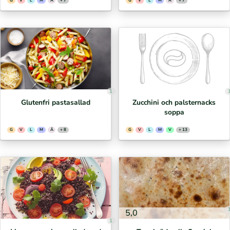
G
V
L
M
Ä
+ 7
G
V
L
M
Ä
+ 7
1
Glutenfri pastasallad
Zucchini och palsternacks
soppa
G
V
L
M
Ä
+ 8
G
V
L
M
V
+ 13
5,0
1