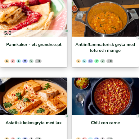
10
5,0
Pannkakor - ett grundrecept
Antiinflammatorisk gryta med
tofu och mango
G
V
L
M
V
+ 8
G
L
M
V
V
+ 8
3
Asiatisk kokosgryta med lax
Chili con carne