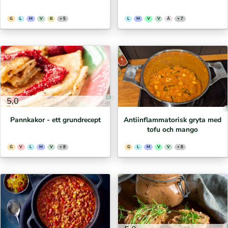
G
L
M
V
B
+ 5
L
M
V
V
Ä
+ 7
10
5,0
Pannkakor - ett grundrecept
Antiinflammatorisk gryta med
tofu och mango
G
V
L
M
V
+ 8
G
L
M
V
V
+ 8