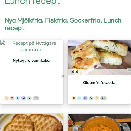
Lunch recept
Nya Mjölkfria, Fiskfria, Sockerfria, Lunch
recept
Nyttigare pannkakor
3
4,4
0
Glutenfri focaccia
G
V
L
M
V
+ 7
G
L
M
V
B
+ 5