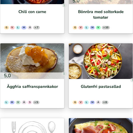
5,0
1
Chili con carne
Bönröra med soltorkade
tomater
G
V
L
M
Ä
+ 7
G
V
L
M
V
+ 10
1
5,0
Äggfria saffranspannkakor
Glutenfri pastasallad
L
M
V
Ä
S
+ 5
G
V
L
M
Ä
+ 8