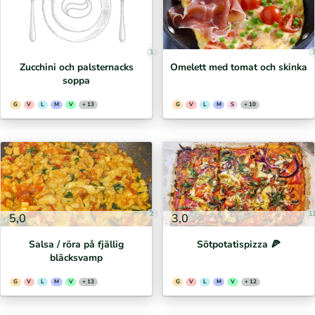
1
Zucchini och palsternacks
Omelett med tomat och skinka
soppa
G
V
L
M
V
+ 13
G
V
L
M
S
+ 10
2
1
5,0
3,0
Salsa / röra på fjällig
Sötpotatispizza 🍕⁣
bläcksvamp
G
V
L
M
V
+ 13
G
V
L
M
V
+ 12