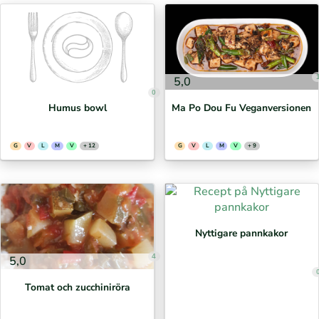
5,0
0
Humus bowl
Ma Po Dou Fu Veganversionen
G
V
L
M
V
+ 12
G
V
L
M
V
+ 9
Nyttigare pannkakor
4
5,0
Tomat och zucchiniröra