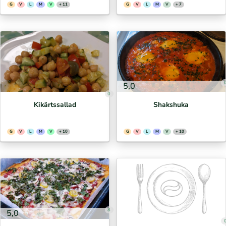
G
V
L
M
V
+ 11
G
V
L
M
V
+ 7
5,0
0
Kikärtssallad
Shakshuka
G
V
L
M
V
+ 10
G
V
L
M
V
+ 10
8
5,0