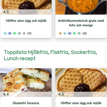
9
4,5
Våfflor utan ägg och mjölk
Antiinflammatorisk gryta med
tofu och mango
L
M
V
V
Ä
+ 7
G
L
M
V
V
+ 8
Topplista Mjölkfria, Fiskfria, Sockerfria,
Lunch recept
38
4,4
4,5
Glutenfri focaccia
Våfflor utan ägg och mjölk