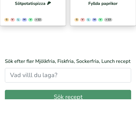
Sötpotatispizza 🍕⁣
Fyllda paprikor
G
V
L
M
V
+ 12
G
V
L
M
V
+ 13
Sök efter fler Mjölkfria, Fiskfria, Sockerfria, Lunch recept
Glutenfria, Mjölkfria, Fiskfria, Sockerfria, Lunch recept
Vetefria, Mjölkfria, Fiskfria, Sockerfria, Lunch recept