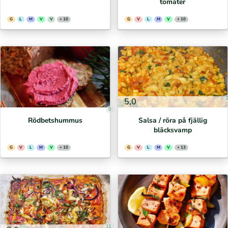
tomater
G
L
M
V
V
+ 10
G
V
L
M
V
+ 10
5,0
0
Rödbetshummus
Salsa / röra på fjällig
bläcksvamp
G
V
L
M
V
+ 10
G
V
L
M
V
+ 13
11