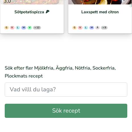
3,0
Sötpotatispizza 🍕⁣
Laxspett med citron
G
V
L
M
V
+ 12
G
V
L
M
Ä
+ 9
Sök efter fler Mjölkfria, Äggfria, Nötfria, Sockerfria,
Plockmats recept