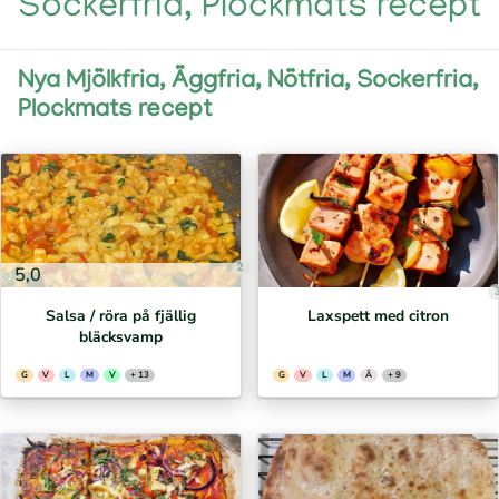
Sockerfria, Plockmats recept
Nya Mjölkfria, Äggfria, Nötfria, Sockerfria,
Plockmats recept
2
5,0
Salsa / röra på fjällig
Laxspett med citron
bläcksvamp
G
V
L
M
V
+ 13
G
V
L
M
Ä
+ 9