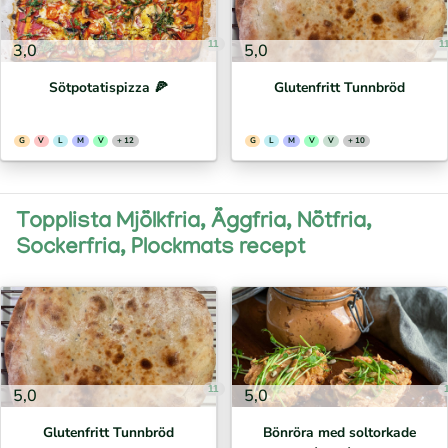
11
1
3,0
5,0
Sötpotatispizza 🍕⁣
Glutenfritt Tunnbröd
G
V
L
M
V
+ 12
G
L
M
V
V
+ 10
Topplista Mjölkfria, Äggfria, Nötfria,
Sockerfria, Plockmats recept
11
5,0
5,0
Glutenfritt Tunnbröd
Bönröra med soltorkade