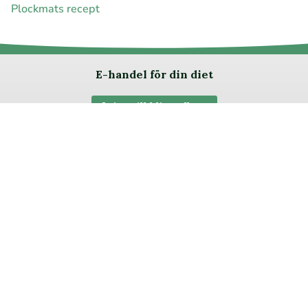
Plockmats recept
E-handel för din diet
Ja jag vill bli medlem
Instagram
Facebook
Pinterest
Youtube
Twitter
Om allergimat
|
Kontakta oss
|
Cookies
och integritet
|
Samarbeta
med oss
© 1999 - 2026 (27 år) |
allergimat.com
4.5 av 5