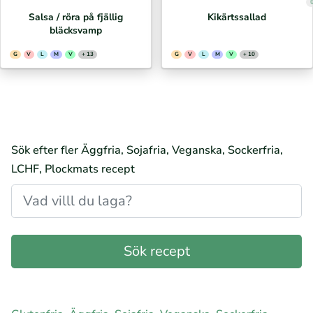
Salsa / röra på fjällig
Kikärtssallad
bläcksvamp
G
V
L
M
V
+ 13
G
V
L
M
V
+ 10
Sök efter fler Äggfria, Sojafria, Veganska, Sockerfria,
LCHF, Plockmats recept