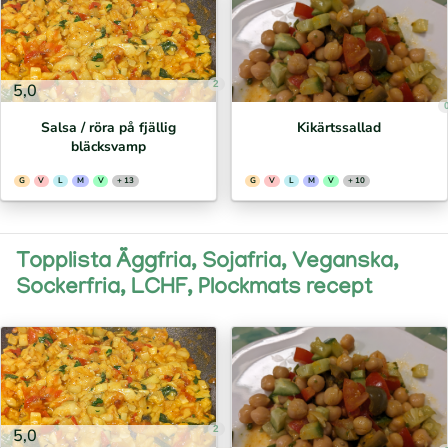
2
5,0
Salsa / röra på fjällig
Kikärtssallad
bläcksvamp
G
V
L
M
V
+ 13
G
V
L
M
V
+ 10
Topplista Äggfria, Sojafria, Veganska,
Sockerfria, LCHF, Plockmats recept
2
5,0