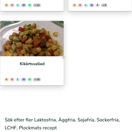
G
V
L
M
V
+ 13
G
V
L
M
Ä
+ 9
0
Kikärtssallad
G
V
L
M
V
+ 10
Sök efter fler Laktosfria, Äggfria, Sojafria, Sockerfria,
LCHF, Plockmats recept