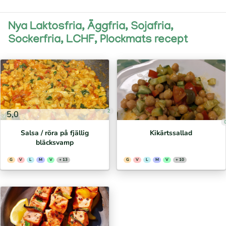
Nya Laktosfria, Äggfria, Sojafria,
Sockerfria, LCHF, Plockmats recept
2
5,0
Salsa / röra på fjällig
Kikärtssallad
bläcksvamp
G
V
L
M
V
+ 13
G
V
L
M
V
+ 10