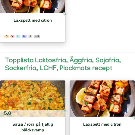
3
Laxspett med citron
G
V
L
M
Ä
+ 9
Topplista Laktosfria, Äggfria, Sojafria,
Sockerfria, LCHF, Plockmats recept
2
5,0
Salsa / röra på fjällig
Laxspett med citron
bläcksvamp