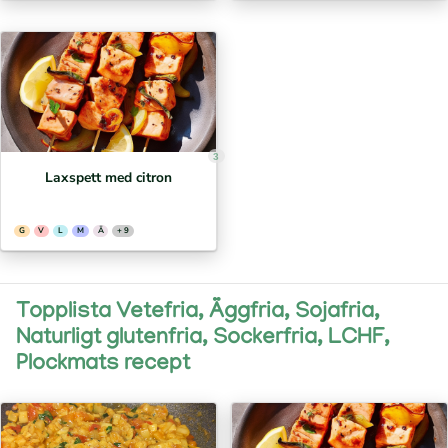
3
Laxspett med citron
G
V
L
M
Ä
+ 9
Topplista Vetefria, Äggfria, Sojafria,
Naturligt glutenfria, Sockerfria, LCHF,
Plockmats recept