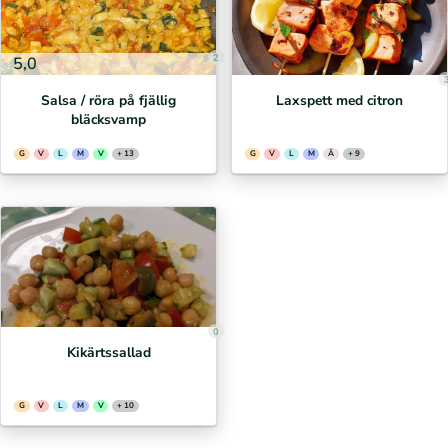
2
5,0
Salsa / röra på fjällig
Laxspett med citron
bläcksvamp
G
V
L
M
V
+ 13
G
V
L
M
Ä
+ 9
0
Kikärtssallad
G
V
L
M
V
+ 10