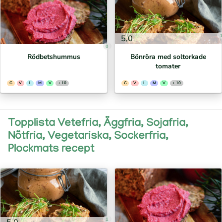
5,0
0
Rödbetshummus
Bönröra med soltorkade
tomater
G
V
L
M
V
+ 10
G
V
L
M
V
+ 10
Topplista Vetefria, Äggfria, Sojafria,
Nötfria, Vegetariska, Sockerfria,
Plockmats recept
1