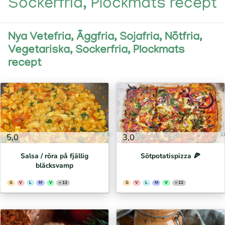
Sockerfria, Plockmats recept
Nya Vetefria, Äggfria, Sojafria, Nötfria,
Vegetariska, Sockerfria, Plockmats
recept
2
1
5,0
3,0
Salsa / röra på fjällig
Sötpotatispizza 🍕⁣
bläcksvamp
G
V
L
M
V
+ 13
G
V
L
M
V
+ 12