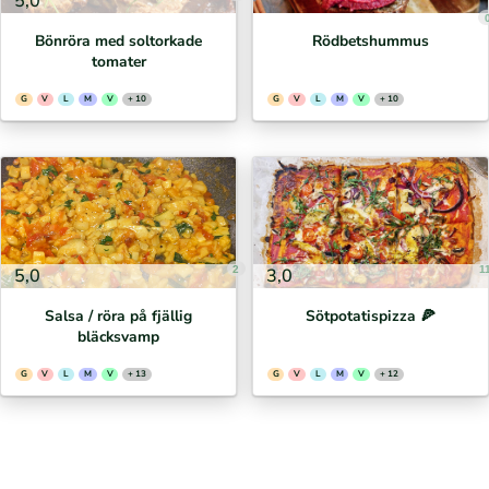
5,0
Bönröra med soltorkade
Rödbetshummus
tomater
G
V
L
M
V
+ 10
G
V
L
M
V
+ 10
2
1
5,0
3,0
Salsa / röra på fjällig
Sötpotatispizza 🍕⁣
bläcksvamp
G
V
L
M
V
+ 13
G
V
L
M
V
+ 12