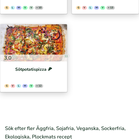
G
L
M
V
V
+ 10
G
V
L
M
V
+ 13
11
3,0
Sötpotatispizza 🍕⁣
G
V
L
M
V
+ 12
Sök efter fler Äggfria, Sojafria, Veganska, Sockerfria,
Ekologiska, Plockmats recept