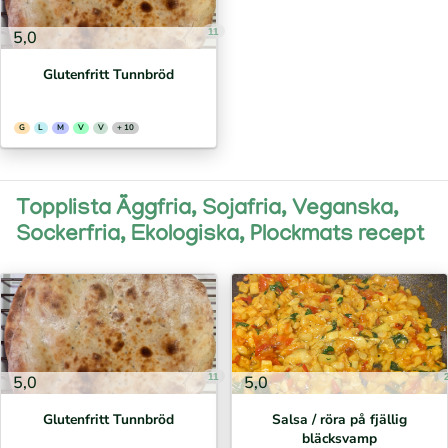
11
5,0
Glutenfritt Tunnbröd
G
L
M
V
V
+ 10
Topplista Äggfria, Sojafria, Veganska,
Sockerfria, Ekologiska, Plockmats recept
11
5,0
5,0
Glutenfritt Tunnbröd
Salsa / röra på fjällig
bläcksvamp