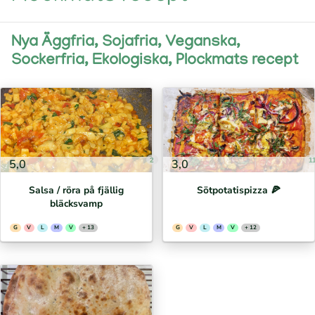
Nya Äggfria, Sojafria, Veganska,
Sockerfria, Ekologiska, Plockmats recept
2
1
5,0
3,0
Salsa / röra på fjällig
Sötpotatispizza 🍕⁣
bläcksvamp
G
V
L
M
V
+ 13
G
V
L
M
V
+ 12