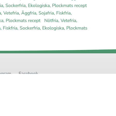
fria, Sockerfria, Ekologiska, Plockmats recept
, Vetefria, Äggfria, Sojafria, Fiskfria,
iska, Plockmats recept
Nötfria, Vetefria,
a, Fiskfria, Sockerfria, Ekologiska, Plockmats
agram
Facebook
t
Youtube
Twitter
oss