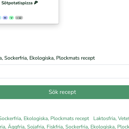
Sötpotatispizza 🍕⁣
M
V
+ 12
ria, Sockerfria, Ekologiska, Plockmats recept
a, Sockerfria, Ekologiska, Plockmats recept
Laktosfria, Vetef
ria, Äggfria, Sojafria, Fiskfria, Sockerfria, Ekologiska, Pl