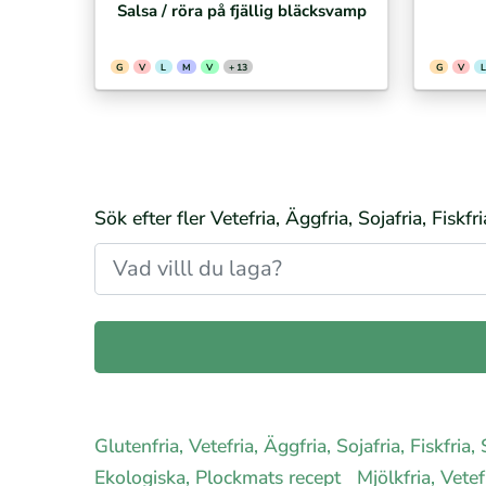
Salsa / röra på fjällig bläcksvamp
G
V
L
M
V
+ 13
G
V
L
Sök efter fler Vetefria, Äggfria, Sojafria, Fiskf
Glutenfria, Vetefria, Äggfria, Sojafria, Fiskfri
Ekologiska, Plockmats recept
Mjölkfria, Vetef