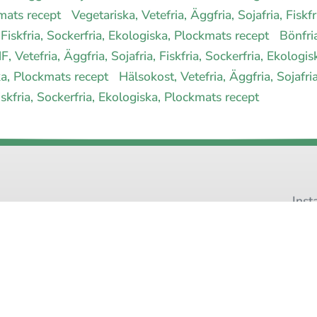
ckmats recept
Vegetariska, Vetefria, Äggfria, Sojafria, Fisk
a, Fiskfria, Sockerfria, Ekologiska, Plockmats recept
Bönfria
, Vetefria, Äggfria, Sojafria, Fiskfria, Sockerfria, Ekolog
iska, Plockmats recept
Hälsokost, Vetefria, Äggfria, Sojafri
iskfria, Sockerfria, Ekologiska, Plockmats recept
Inst
Pinteres
 allergimat
|
Kontakta oss
|
Cookies
och integritet
|
Samarbeta med 
© 1999 - 2026 (27 år) |
allergimat.com