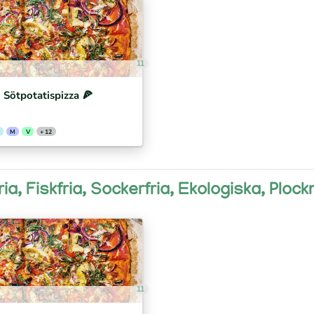
11
Sötpotatispizza 🍕⁣
M
V
+ 12
ria, Fiskfria, Sockerfria, Ekologiska, Plo
11