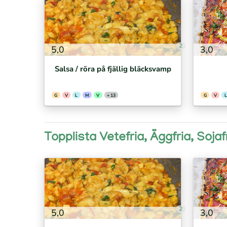
2
5,0
3,0
Salsa / röra på fjällig bläcksvamp
G
V
L
M
V
+ 13
G
V
L
Topplista Vetefria, Äggfria, Sojaf
2
5,0
3,0