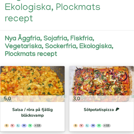
Ekologiska, Plockmats
recept
Nya Äggfria, Sojafria, Fiskfria,
Vegetariska, Sockerfria, Ekologiska,
Plockmats recept
2
1
5,0
3,0
Salsa / röra på fjällig
Sötpotatispizza 🍕⁣
bläcksvamp
G
V
L
M
V
+ 13
G
V
L
M
V
+ 12