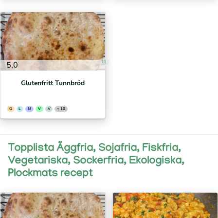
11
5,0
Glutenfritt Tunnbröd
G
L
M
V
V
+ 10
Topplista Äggfria, Sojafria, Fiskfria,
Vegetariska, Sockerfria, Ekologiska,
Plockmats recept