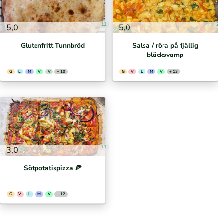
11
5,0
5,0
Glutenfritt Tunnbröd
Salsa / röra på fjällig
bläcksvamp
G
L
M
V
V
+ 10
G
V
L
M
V
+ 13
11
3,0
Sötpotatispizza 🍕⁣
G
V
L
M
V
+ 12