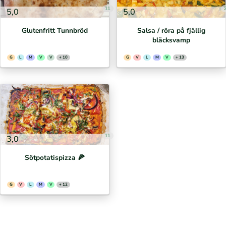
11
5,0
5,0
Glutenfritt Tunnbröd
Salsa / röra på fjällig
bläcksvamp
G
L
M
V
V
+ 10
G
V
L
M
V
+ 13
11
3,0
Sötpotatispizza 🍕⁣
G
V
L
M
V
+ 12