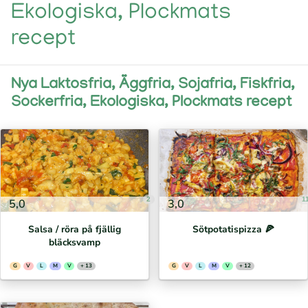
Ekologiska, Plockmats
recept
Nya Laktosfria, Äggfria, Sojafria, Fiskfria,
Sockerfria, Ekologiska, Plockmats recept
2
1
5,0
3,0
Salsa / röra på fjällig
Sötpotatispizza 🍕⁣
bläcksvamp
G
V
L
M
V
+ 13
G
V
L
M
V
+ 12