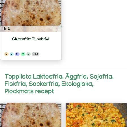
11
5,0
Glutenfritt Tunnbröd
G
L
M
V
V
+ 10
Topplista Laktosfria, Äggfria, Sojafria,
Fiskfria, Sockerfria, Ekologiska,
Plockmats recept