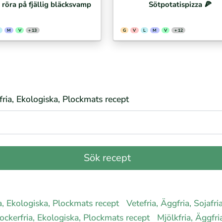
/ röra på fjällig bläcksvamp
Sötpotatispizza 🍕⁣
M
V
+ 13
G
V
L
M
V
+ 12
erfria, Ekologiska, Plockmats recept
ria, Ekologiska, Plockmats recept
Vetefria, Äggfria, Sojafri
, Sockerfria, Ekologiska, Plockmats recept
Mjölkfria, Äggfria