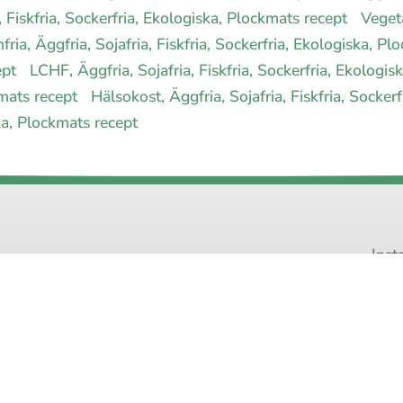
, Fiskfria, Sockerfria, Ekologiska, Plockmats recept
Vegeta
nfria, Äggfria, Sojafria, Fiskfria, Sockerfria, Ekologiska, P
ept
LCHF, Äggfria, Sojafria, Fiskfria, Sockerfria, Ekologi
ckmats recept
Hälsokost, Äggfria, Sojafria, Fiskfria, Socke
iska, Plockmats recept
Inst
Pinteres
 allergimat
|
Kontakta oss
|
Cookies
och integritet
|
Samarbeta med 
© 1999 - 2026 (27 år) |
allergimat.com