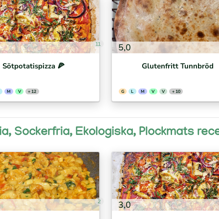
11
5,0
Sötpotatispizza 🍕⁣
Glutenfritt Tunnbröd
M
V
+ 12
G
L
M
V
V
+ 10
ria, Sockerfria, Ekologiska, Plockmats rec
2
3,0