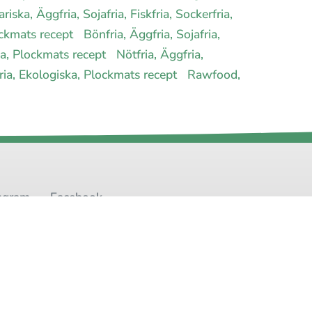
riska, Äggfria, Sojafria, Fiskfria, Sockerfria,
lockmats recept
Bönfria, Äggfria, Sojafria,
ska, Plockmats recept
Nötfria, Äggfria,
rfria, Ekologiska, Plockmats recept
Rawfood,
agram
Facebook
t
Youtube
Twitter
oss