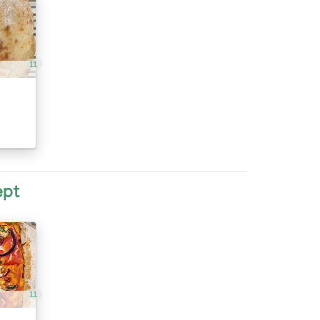
11
ept
11