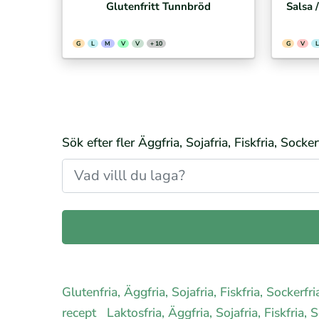
Glutenfritt Tunnbröd
Salsa 
G
L
M
V
V
+ 10
G
V
L
Sök efter fler Äggfria, Sojafria, Fiskfria, Sock
Glutenfria, Äggfria, Sojafria, Fiskfria, Sockerf
recept
Laktosfria, Äggfria, Sojafria, Fiskfria