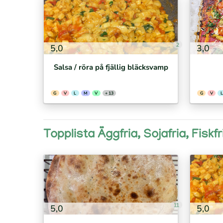
2
5,0
3,0
Salsa / röra på fjällig bläcksvamp
G
V
L
M
V
+ 13
G
V
L
Topplista Äggfria, Sojafria, Fiskf
11
5,0
5,0