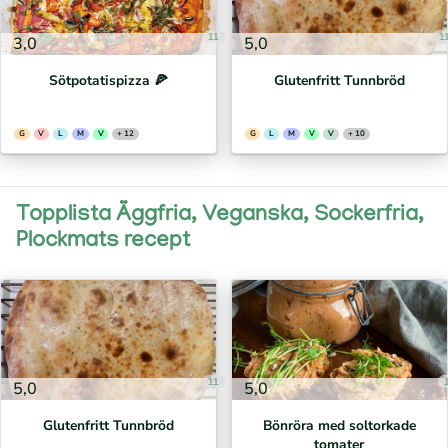
11
1
3,0
5,0
Sötpotatispizza 🍕⁣
Glutenfritt Tunnbröd
G
V
L
M
V
+ 12
G
L
M
V
V
+ 10
Topplista Äggfria, Veganska, Sockerfria,
Plockmats recept
11
5,0
5,0
Glutenfritt Tunnbröd
Bönröra med soltorkade
tomater