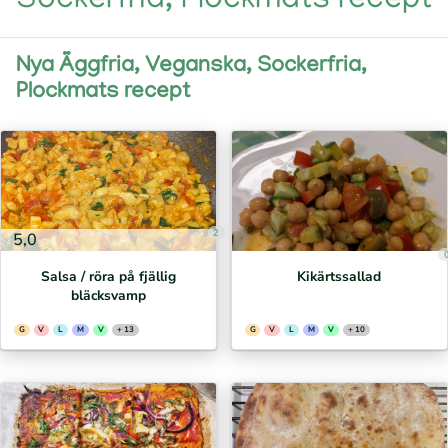
Sockerfria, Plockmats recept
Nya Äggfria, Veganska, Sockerfria,
Plockmats recept
2
5,0
Salsa / röra på fjällig
Kikärtssallad
bläcksvamp
G
V
L
M
V
+ 13
G
V
L
M
V
+ 10