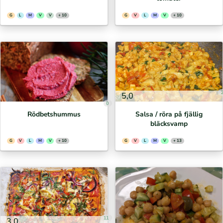
G
L
M
V
V
+ 10
G
V
L
M
V
+ 10
5,0
0
Rödbetshummus
Salsa / röra på fjällig
bläcksvamp
G
V
L
M
V
+ 10
G
V
L
M
V
+ 13
11
3,0