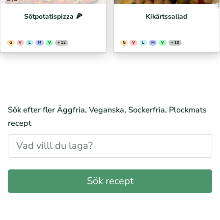
Sötpotatispizza 🍕⁣
Kikärtssallad
G
V
L
M
V
+ 12
G
V
L
M
V
+ 10
Sök efter fler Äggfria, Veganska, Sockerfria, Plockmats
recept