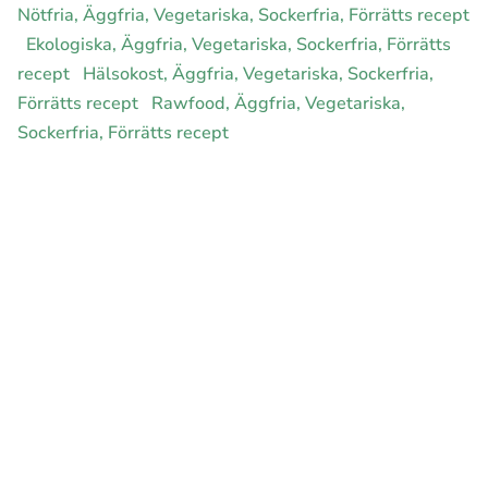
Nötfria, Äggfria, Vegetariska, Sockerfria, Förrätts recept
Ekologiska, Äggfria, Vegetariska, Sockerfria, Förrätts
recept
Hälsokost, Äggfria, Vegetariska, Sockerfria,
Förrätts recept
Rawfood, Äggfria, Vegetariska,
Sockerfria, Förrätts recept
E-handel för din diet
Ja jag vill bli medlem
Instagram
Facebook
Pinterest
Youtube
Twitter
Om allergimat
|
Kontakta oss
|
Cookies
och integritet
|
Samarbeta
med oss