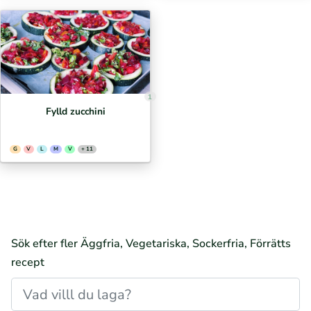
1
Fylld zucchini
G
V
L
M
V
+ 11
Sök efter fler Äggfria, Vegetariska, Sockerfria, Förrätts
recept