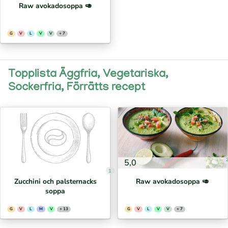
Raw avokadosoppa 🥑
G
V
L
V
V
+ 7
Topplista Äggfria, Vegetariska,
Sockerfria, Förrätts recept
5,0
1
Zucchini och palsternacks
Raw avokadosoppa 🥑
soppa
G
V
L
M
V
+ 13
G
V
L
V
V
+ 7