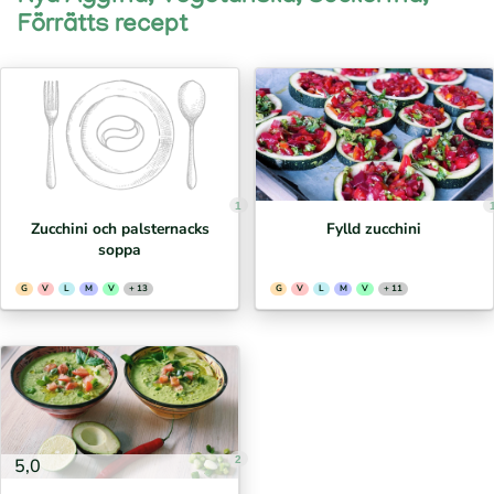
Förrätts recept
1
Zucchini och palsternacks
Fylld zucchini
soppa
G
V
L
M
V
+ 13
G
V
L
M
V
+ 11
2
5,0