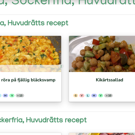
, Sockerfria, Huvudrät
ia, Huvudrätts recept
2
/ röra på fjällig bläcksvamp
Kikärtssallad
M
V
+ 13
G
V
L
M
V
+ 10
kerfria, Huvudrätts recept