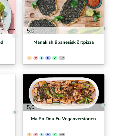
5
5,0
1
ed
Manakish libanesisk örtpizza
G
V
L
M
V
+ 7
1
5,0
0
Ma Po Dou Fu Veganversionen
G
V
L
M
V
+ 9