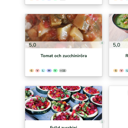
4
5,0
5,0
Tomat och zucchiniröra
R
G
V
L
M
V
+ 11
G
V
L
1
Fylld zucchini