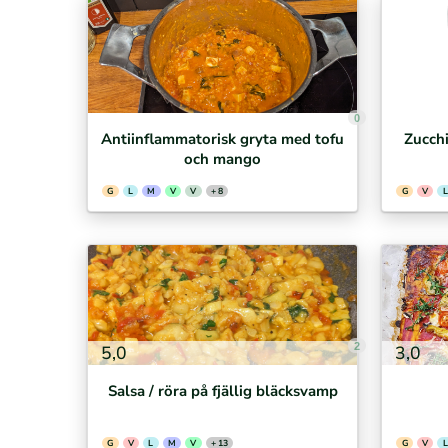
0
Antiinflammatorisk gryta med tofu
Zucchi
och mango
G
L
M
V
V
+ 8
G
V
L
2
5,0
3,0
Salsa / röra på fjällig bläcksvamp
G
V
L
M
V
+ 13
G
V
L