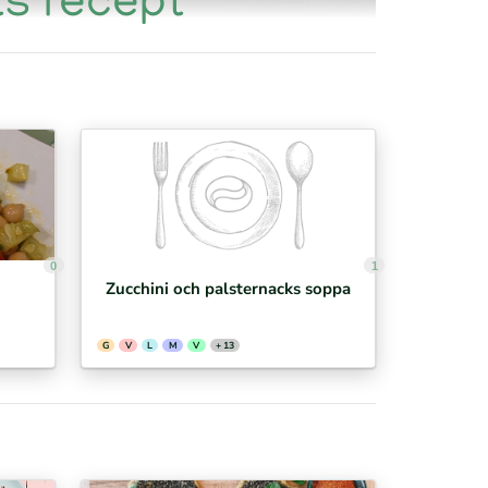
ts recept
0
1
Zucchini och palsternacks soppa
G
V
L
M
V
+ 13