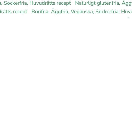
a, Sockerfria, Huvudrätts recept
Naturligt glutenfria, Ägg
drätts recept
Bönfria, Äggfria, Veganska, Sockerfria, Huv
a, Veganska, Sockerfria, Huvudrätts recept
Ekologiska, Äg
ria, Huvudrätts recept
Rawfood, Äggfria, Veganska, Sock
Inst
Pinteres
 allergimat
|
Kontakta oss
|
Cookies
och integritet
|
Samarbeta med 
© 1999 - 2026 (27 år) |
allergimat.com
4.5 av 5