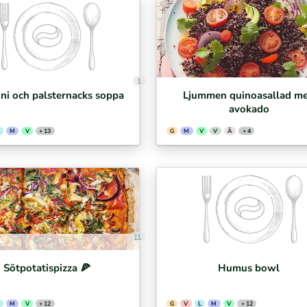
1
ni och palsternacks soppa
Ljummen quinoasallad m
avokado
M
V
+ 13
G
M
V
V
Ä
+ 4
11
Sötpotatispizza 🍕⁣
Humus bowl
M
V
+ 12
G
V
L
M
V
+ 12