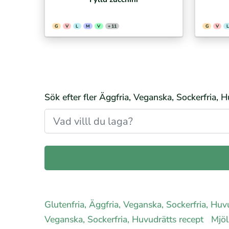
G
V
L
M
V
+ 11
G
V
L
Sök efter fler Äggfria, Veganska, Sockerfria, 
Glutenfria, Äggfria, Veganska, Sockerfria, Huv
Veganska, Sockerfria, Huvudrätts recept
Mjöl