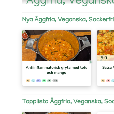
Äggfria, Veganska
Nya Äggfria, Veganska, Sockerfr
5,0
0
Antiinflammatorisk gryta med tofu
Salsa 
och mango
G
L
M
V
V
+ 8
G
V
L
Topplista Äggfria, Veganska, Soc