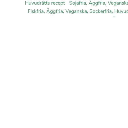
Huvudrätts recept
Sojafria, Äggfria, Vegansk
Fiskfria, Äggfria, Veganska, Sockerfria, Huvu
Sockerfria, Huvudrätts recept
Nötfria, Äggfri
recept
Hälsokost, Äggfria, Veganska, Sockerf
E-handel för din diet
Ja jag vill bli medlem
Om