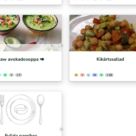
2
aw avokadosoppa 🥑
Kikärtssallad
V
V
+ 7
G
V
L
M
V
+ 10
0
Fyllda paprikor