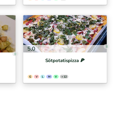
8
5,0
0
Sötpotatispizza 🍕⁣
G
V
L
M
V
+ 12