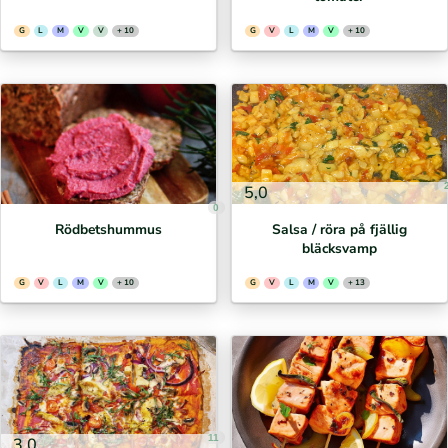
G
L
M
V
V
+ 10
G
V
L
M
V
+ 10
5,0
0
Rödbetshummus
Salsa / röra på fjällig
bläcksvamp
G
V
L
M
V
+ 10
G
V
L
M
V
+ 13
11
3,0