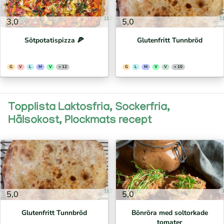
11
1
3,0
5,0
Sötpotatispizza 🍕⁣
Glutenfritt Tunnbröd
G
V
L
M
V
+ 12
G
L
M
V
V
+ 10
Topplista Laktosfria, Sockerfria,
Hälsokost, Plockmats recept
11
5,0
5,0
Glutenfritt Tunnbröd
Bönröra med soltorkade
tomater