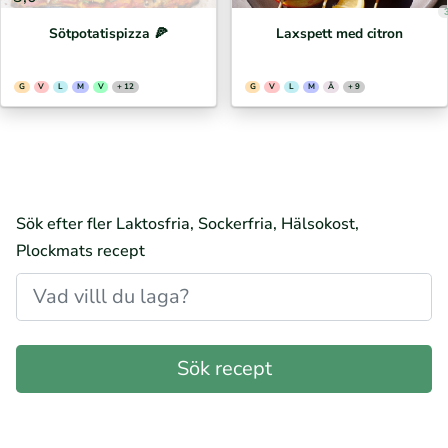
Sötpotatispizza 🍕⁣
Laxspett med citron
G
V
L
M
V
+ 12
G
V
L
M
Ä
+ 9
Sök efter fler Laktosfria, Sockerfria, Hälsokost,
Plockmats recept