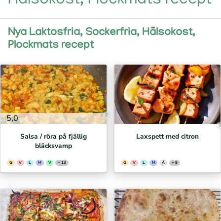
Hälsokost, Plockmats recept
Nya Laktosfria, Sockerfria, Hälsokost,
Plockmats recept
2
5,0
Salsa / röra på fjällig
Laxspett med citron
bläcksvamp
G
V
L
M
V
+ 13
G
V
L
M
Ä
+ 9