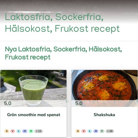
Laktosfria, Sockerfria,
Hälsokost, Frukost recept
Nya Laktosfria, Sockerfria, Hälsokost,
Frukost recept
2
5,0
5,0
Grön smoothie med spenat
Shakshuka
G
V
L
M
V
+ 11
G
V
L
M
V
+ 10