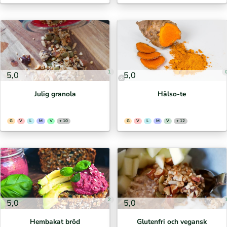
1
5,0
5,0
Julig granola
Hälso-te
G
V
L
M
V
+ 10
G
V
L
M
V
+ 12
2
5,0
5,0
Hembakat bröd
Glutenfri och vegansk