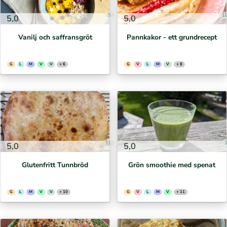
5
1
5,0
5,0
Vanilj och saffransgröt
Pannkakor - ett grundrecept
G
L
M
V
V
+ 6
G
V
L
M
V
+ 8
11
5,0
5,0
Glutenfritt Tunnbröd
Grön smoothie med spenat
G
L
M
V
V
+ 10
G
V
L
M
V
+ 11