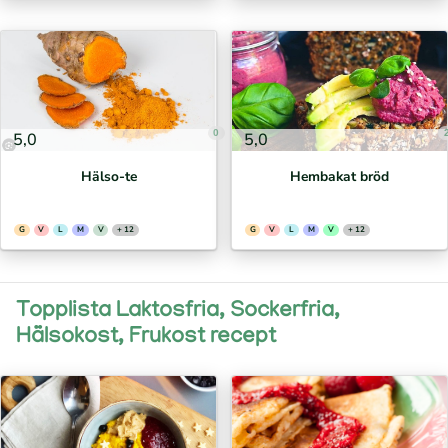
0
5,0
5,0
Hälso-te
Hembakat bröd
G
V
L
M
V
+ 12
G
V
L
M
V
+ 12
Topplista Laktosfria, Sockerfria,
Hälsokost, Frukost recept