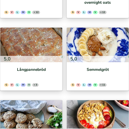
overnight oats
G
V
L
M
V
+ 12
G
V
L
M
V
+ 12
2
5,0
5,0
Långpannebröd
Semmelgröt
G
V
L
M
V
+ 3
G
V
L
M
V
+ 11