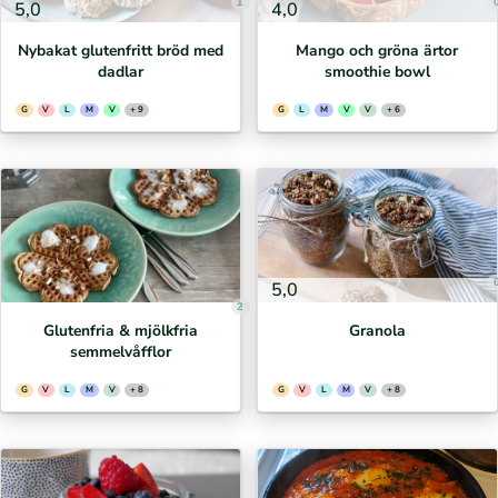
1
5,0
4,0
Nybakat glutenfritt bröd med
Mango och gröna ärtor
dadlar
smoothie bowl
G
V
L
M
V
+ 9
G
L
M
V
V
+ 6
5,0
2
Glutenfria & mjölkfria
Granola
semmelvåfflor
G
V
L
M
V
+ 8
G
V
L
M
V
+ 8