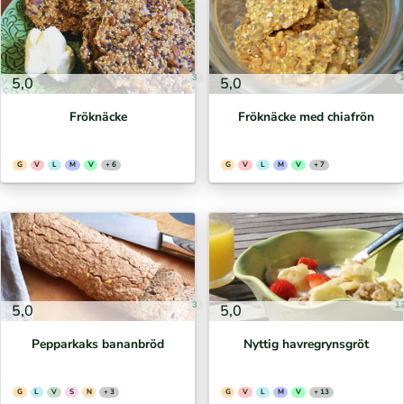
3
5,0
5,0
Fröknäcke
Fröknäcke med chiafrön
G
V
L
M
V
+ 6
G
V
L
M
V
+ 7
3
1
5,0
5,0
Pepparkaks bananbröd
Nyttig havregrynsgröt
G
L
V
S
N
+ 3
G
V
L
M
V
+ 13