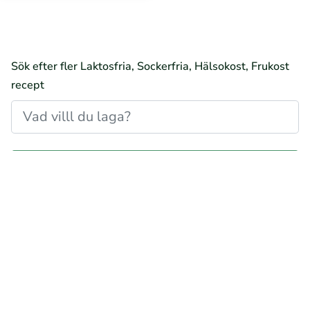
Sök efter fler Laktosfria, Sockerfria, Hälsokost, Frukost
recept
Glutenfria, Laktosfria, Sockerfria, Hälsokost, Frukost
recept
Vetefria, Laktosfria, Sockerfria, Hälsokost,
Frukost recept
Mjölkfria, Laktosfria, Sockerfria,
Hälsokost, Frukost recept
Veganska, Laktosfria,
Sockerfria, Hälsokost, Frukost recept
Vegetariska,