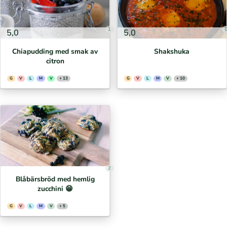
1
5,0
5,0
Chiapudding med smak av
Shakshuka
citron
G
V
L
M
V
+ 13
G
V
L
M
V
+ 10
2
Blåbärsbröd med hemlig
zucchini 😁
G
V
L
M
V
+ 5