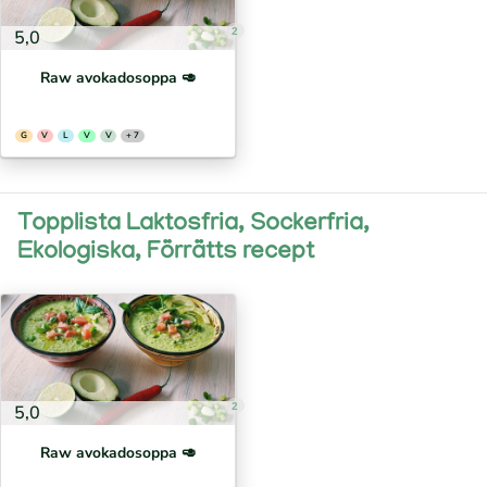
2
5,0
Raw avokadosoppa 🥑
G
V
L
V
V
+ 7
Topplista Laktosfria, Sockerfria,
Ekologiska, Förrätts recept
2
5,0
Raw avokadosoppa 🥑