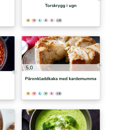
Torskrygg i ugn
G
V
L
Ä
S
+ 6
8
5,0
1
Päronkladdkaka med kardemumma
G
V
L
V
S
+ 6