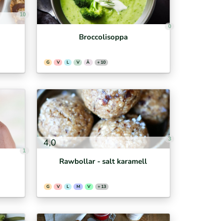
10
0
Broccolisoppa
G
V
L
V
Ä
+ 10
3
4,0
1
Rawbollar - salt karamell
G
V
L
M
V
+ 13