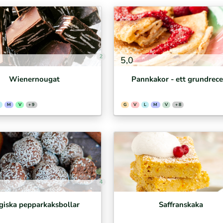
2
5,0
Wienernougat
Pannkakor - ett grundrece
M
V
+ 9
G
V
L
M
V
+ 8
4
giska pepparkaksbollar
Saffranskaka