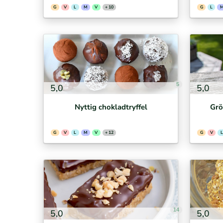
G
V
L
M
V
+ 10
G
L
5
5,0
5,0
Nyttig chokladtryffel
Grö
G
V
L
M
V
+ 12
G
V
L
14
5,0
5,0