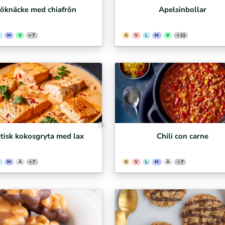
röknäcke med chiafrön
Apelsinbollar
M
V
+ 7
G
V
L
M
V
+ 11
3
tisk kokosgryta med lax
Chili con carne
M
Ä
+ 7
G
V
L
M
Ä
+ 7