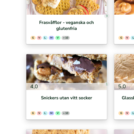
9
Frasvåfflor - veganska och
glutenfria
G
V
L
M
V
+ 10
G
V
L
1
4,0
5,0
Snickers utan vitt socker
Glass
G
V
L
M
V
+ 10
G
V
L