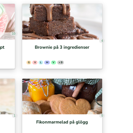
10
4
pt
Brownie på 3 ingredienser
G
V
L
M
V
+ 9
1
0
Fikonmarmelad på glögg