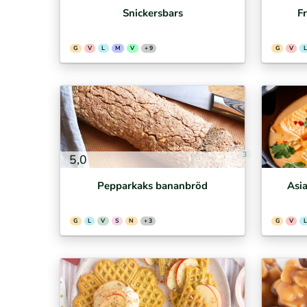
Snickersbars
F
G
V
L
M
V
+ 9
G
V
L
3
5,0
Pepparkaks bananbröd
Asia
G
L
V
S
N
+ 3
G
V
L