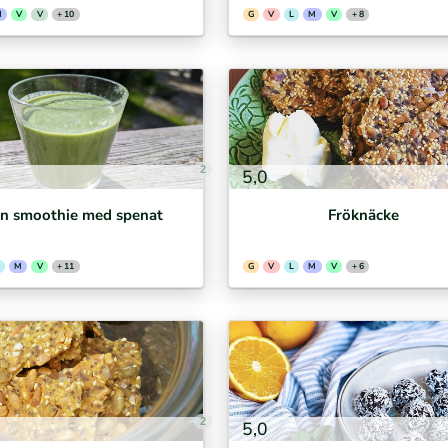
M
V
V
+ 10
G
V
L
M
V
+ 8
2
5,0
n smoothie med spenat
Fröknäcke
M
V
+ 11
G
V
L
M
V
+ 6
2
5,0