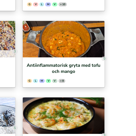
G
V
L
M
V
+ 10
3
0
Antiinflammatorisk gryta med tofu
och mango
G
L
M
V
V
+ 8
5
3