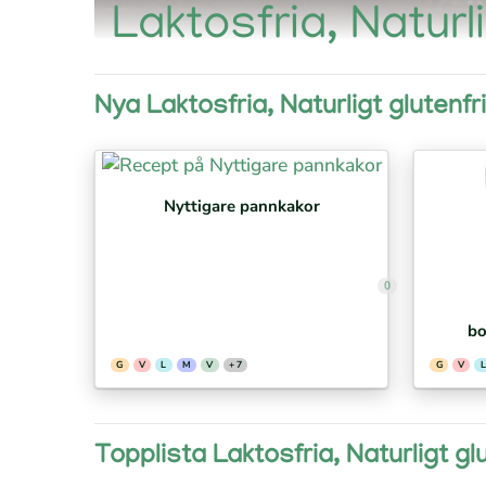
Laktosfria, Naturl
Nya Laktosfria, Naturligt glutenfr
Nyttigare pannkakor
0
bo
G
V
L
M
V
+ 7
G
V
L
Topplista Laktosfria, Naturligt gl