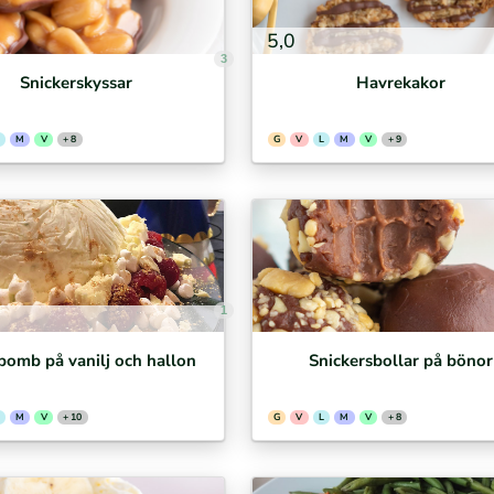
5,0
3
Snickerskyssar
Havrekakor
M
V
+ 8
G
V
L
M
V
+ 9
1
bomb på vanilj och hallon
Snickersbollar på bönor
M
V
+ 10
G
V
L
M
V
+ 8