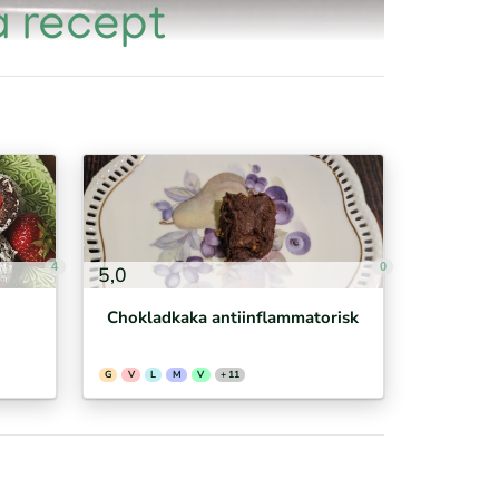
ia recept
4
0
5,0
Chokladkaka antiinflammatorisk
G
V
L
M
V
+ 11