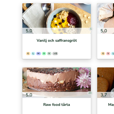
5
5,0
5,0
Vanilj och saffransgröt
G
L
M
V
V
+ 6
G
V
L
20
5,0
3,7
Raw food tårta
Ma