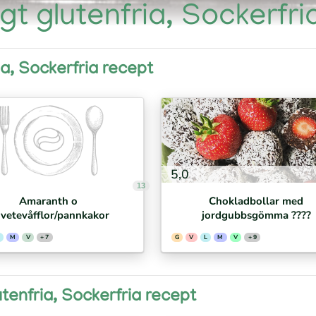
igt glutenfria, Sockerfr
ia, Sockerfria recept
5,0
13
Amaranth o
Chokladbollar med
vetevåfflor/pannkakor
jordgubbsgömma ????
M
V
+ 7
G
V
L
M
V
+ 9
utenfria, Sockerfria recept