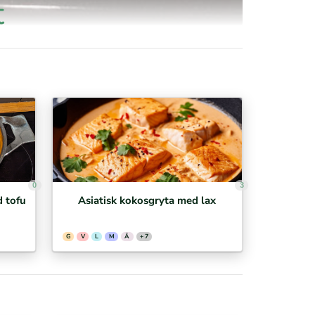
t
0
3
 tofu
Asiatisk kokosgryta med lax
G
V
L
M
Ä
+ 7