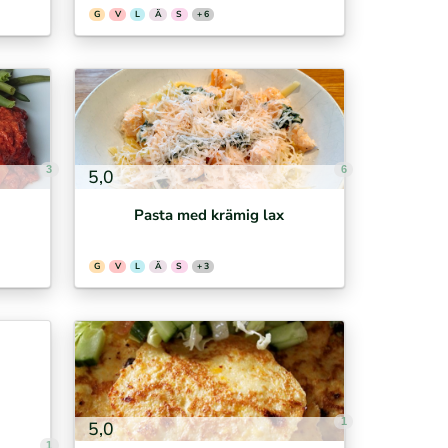
G
V
L
Ä
S
+ 6
3
6
5,0
Pasta med krämig lax
G
V
L
Ä
S
+ 3
1
5,0
1