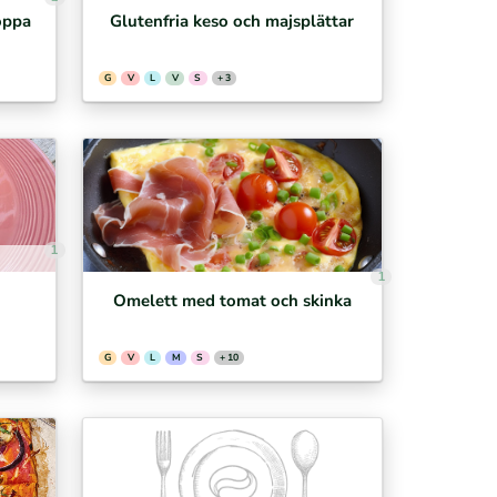
oppa
Glutenfria keso och majsplättar
G
V
L
V
S
+ 3
1
1
Omelett med tomat och skinka
G
V
L
M
S
+ 10