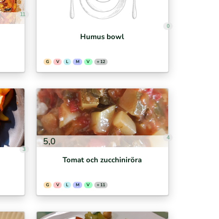
11
0
Humus bowl
G
V
L
M
V
+ 12
4
5,0
3
Tomat och zucchiniröra
G
V
L
M
V
+ 11