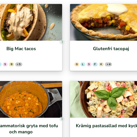
3
Big Mac tacos
Glutenfri tacopaj
S
B
+ 5
G
L
S
F
K
+ 4
0
lammatorisk gryta med tofu
Krämig pastasallad med kyc
och mango