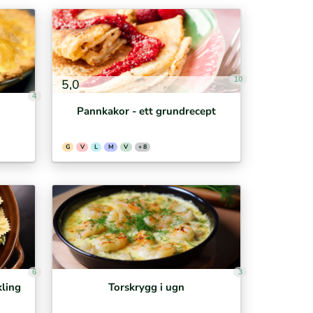
10
5,0
4
Pannkakor - ett grundrecept
G
V
L
M
V
+ 8
6
3
kling
Torskrygg i ugn