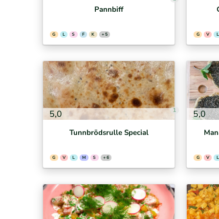
Pannbiff
G
L
S
F
K
+ 5
G
V
L
1
5,0
5,0
Tunnbrödsrulle Special
Mana
G
V
L
M
S
+ 6
G
V
L