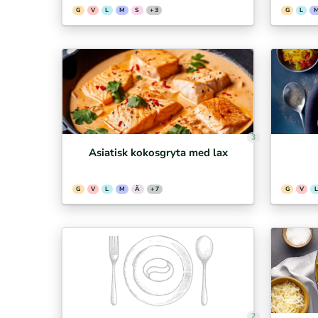
G
V
L
M
S
+ 3
G
L
3
Asiatisk kokosgryta med lax
G
V
L
M
Ä
+ 7
G
V
L
2