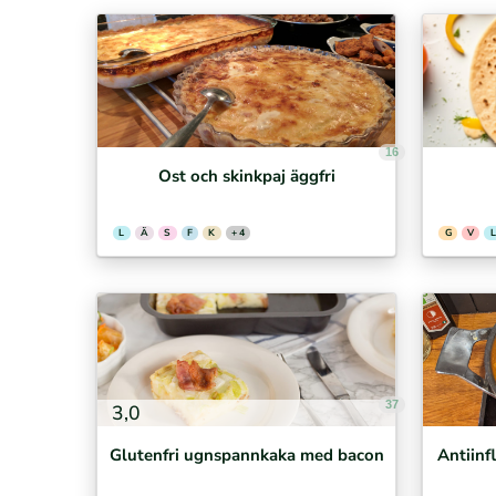
16
Ost och skinkpaj äggfri
L
Ä
S
F
K
+ 4
G
V
L
37
3,0
Glutenfri ugnspannkaka med bacon
Antiinf