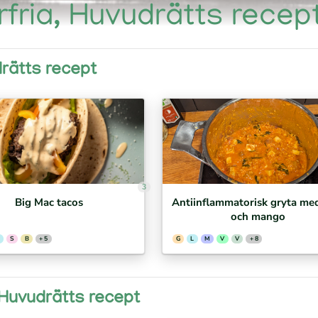
rfria, Huvudrätts recep
drätts recept
3
Big Mac tacos
Antiinflammatorisk gryta med
och mango
S
B
+ 5
G
L
M
V
V
+ 8
, Huvudrätts recept