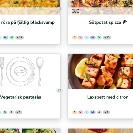
2
3,0
/ röra på fjällig bläcksvamp
Sötpotatispizza 🍕⁣
M
V
+ 13
G
V
L
M
V
+ 12
17
Vegetarisk pastasås
Laxspett med citron
V
Ä
+ 6
G
V
L
M
Ä
+ 9