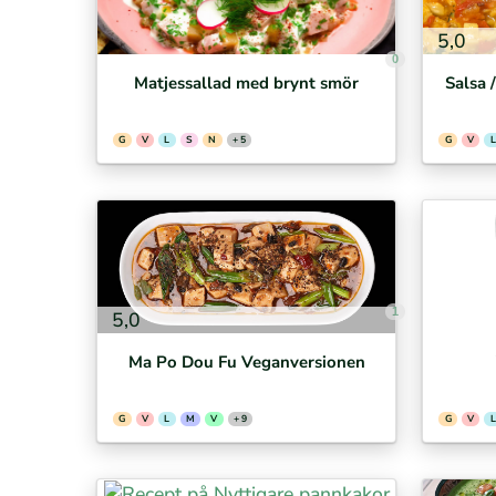
5,0
0
Matjessallad med brynt smör
Salsa 
G
V
L
S
N
+ 5
G
V
L
1
5,0
Ma Po Dou Fu Veganversionen
G
V
L
M
V
+ 9
G
V
L