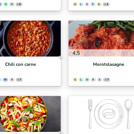
M
V
V
+ 8
G
L
S
F
K
+ 4
4,5
1
Chili con carne
Morotslasagne
M
Ä
+ 7
G
L
V
Ä
S
+ 7
1