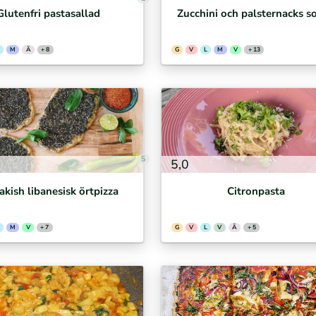
Glutenfri pastasallad
Zucchini och palsternacks s
M
Ä
+ 8
G
V
L
M
V
+ 13
5
5,0
kish libanesisk örtpizza
Citronpasta
M
V
+ 7
G
V
L
V
Ä
+ 5