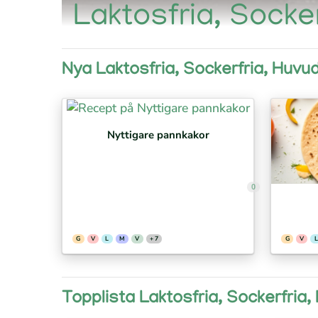
Laktosfria, Socke
Nya Laktosfria, Sockerfria, Huvu
Nyttigare pannkakor
0
G
V
L
M
V
+ 7
G
V
L
Topplista Laktosfria, Sockerfria