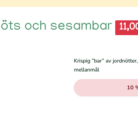
dnöts och sesambar
11,0
Krispig ”bar” av jordnötter
mellanmål
10 