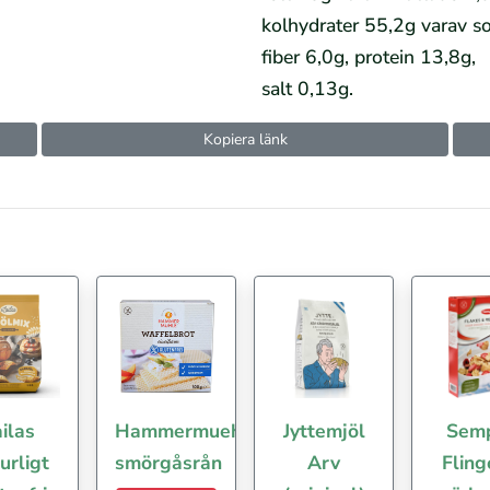
kolhydrater 55,2g varav s
fiber 6,0g, protein 13,8g,
salt 0,13g.
Kopiera länk
ilas
Hammermuehle
Jyttemjöl
Sem
urligt
smörgåsrån
Arv
Fling