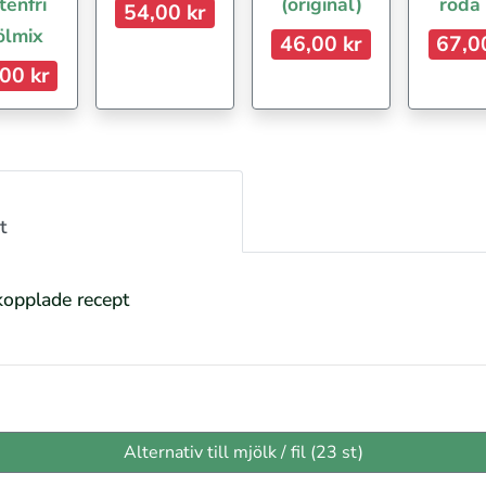
tenfri
(original)
röda
54,00 kr
ölmix
46,00 kr
67,0
00 kr
t
kopplade recept
Alternativ till mjölk / fil (23 st)