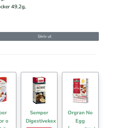
ocker 49,2g,
Skriv ut
per
Semper
Orgran No
or o
Digestivekex
Egg