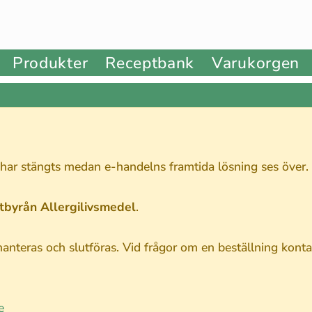
Produkter
Receptbank
Varukorgen
 har stängts medan e-handelns framtida lösning ses över.
stbyrån Allergilivsmedel
.
nteras och slutföras. Vid frågor om en beställning kontak
e