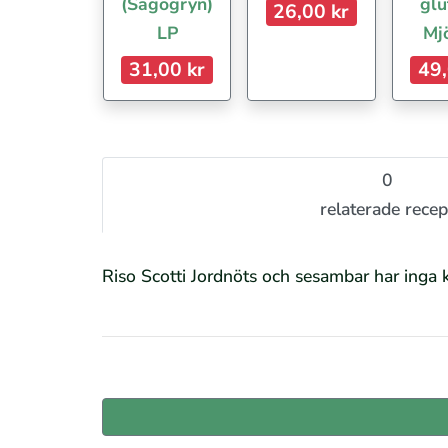
(Sagogryn)
glu
26,00 kr
LP
Mj
31,00 kr
49,
0
relaterade recep
Riso Scotti Jordnöts och sesambar har inga 