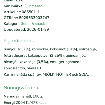
Enhet: 23 g
Varumärke:
Ej inmatad
Artikel nr: 085501-1
GTIN nr: 8029633003747
Kategori:
Godis & snacks
Uppdaterad: 2026-01-29
Ingredienser:
rismjöl (41,7%), rörsocker, kokosnöt (11%), solrosolja,
fettreducerat kakaopulver (3,25%), quinoamjöl,
hirsmjöl, kokosolja (0,5%), emulgeringsmedel:
solroslecitin, havssalt.
Kan innehålla spår av: MJÖLK, NÖTTER och SOJA.
Näringsvärden:
Näringsinnehåll/100g:
Energi 2004 KJ/478 kcal,