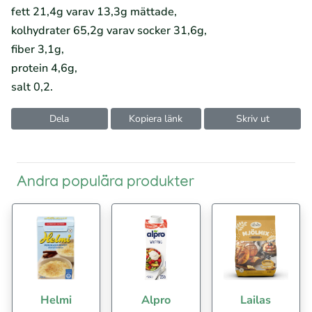
fett 21,4g varav 13,3g mättade,
kolhydrater 65,2g varav socker 31,6g,
fiber 3,1g,
protein 4,6g,
salt 0,2.
Dela
Kopiera länk
Skriv ut
Andra populära produkter
Helmi
Alpro
Lailas