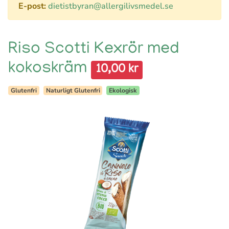
E-post:
dietistbyran@allergilivsmedel.se
Riso Scotti Kexrör med
kokoskräm
10,00 kr
Glutenfri
Naturligt Glutenfri
Ekologisk