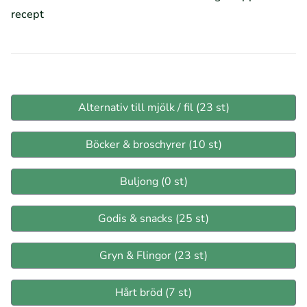
recept
Alternativ till mjölk / fil (23 st)
Böcker & broschyrer (10 st)
Buljong (0 st)
Godis & snacks (25 st)
Gryn & Flingor (23 st)
Hårt bröd (7 st)