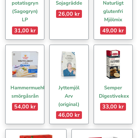
potatisgryn
Sojagrädde
Naturligt
(Sagogryn)
glutenfri
26,00 kr
LP
Mjölmix
31,00 kr
49,00 kr
Hammermuehle
Jyttemjöl
Semper
smörgåsrån
Arv
Digestivekex
(original)
54,00 kr
33,00 kr
46,00 kr