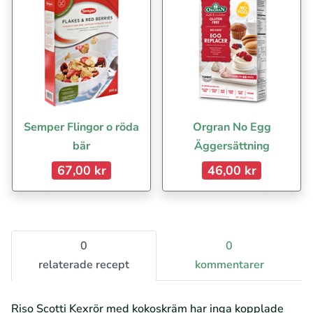
Semper Flingor o röda
Orgran No Egg
bär
Äggersättning
67,00 kr
46,00 kr
0
0
relaterade recept
kommentarer
Riso Scotti Kexrör med kokoskräm har inga kopplade