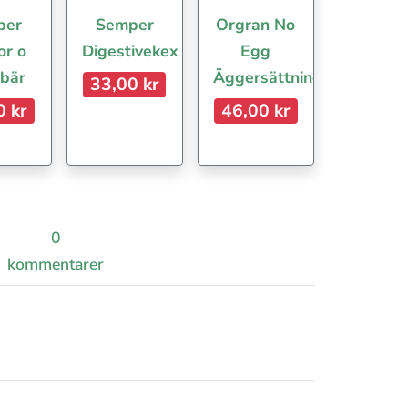
per
Semper
Orgran No
or o
Digestivekex
Egg
 bär
Äggersättning
33,00 kr
0 kr
46,00 kr
0
kommentarer