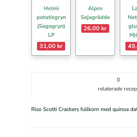
Helmi
Alpro
La
potatisgryn
Sojagrädde
Nat
(Sagogryn)
glu
26,00 kr
LP
Mj
31,00 kr
49,
0
relaterade recep
Riso Scotti Crackers fullkorn med quinoa d