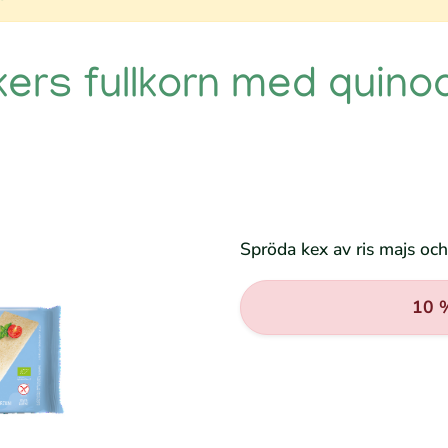
kers fullkorn med quin
Spröda kex av ris majs oc
10 