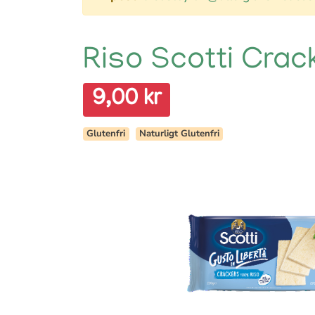
Riso Scotti Crac
9,00 kr
Glutenfri
Naturligt Glutenfri