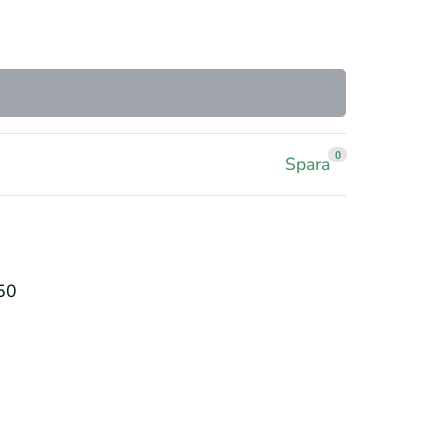
0
Spara
50