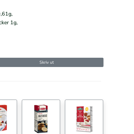
0,61g,
cker 1g,
Skriv ut