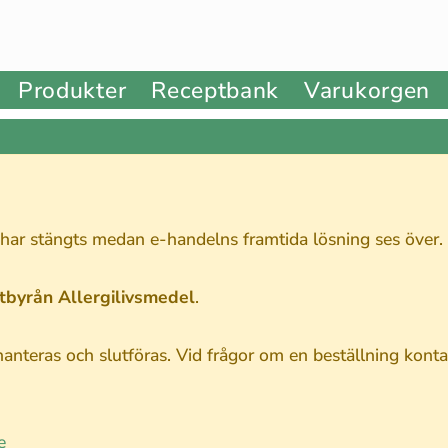
Produkter
Receptbank
Varukorgen
 har stängts medan e-handelns framtida lösning ses över.
stbyrån Allergilivsmedel
.
nteras och slutföras. Vid frågor om en beställning kontak
e