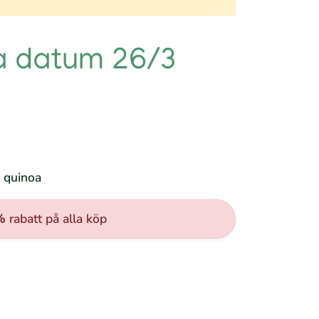
oa datum 26/3
h quinoa
%
rabatt på alla köp