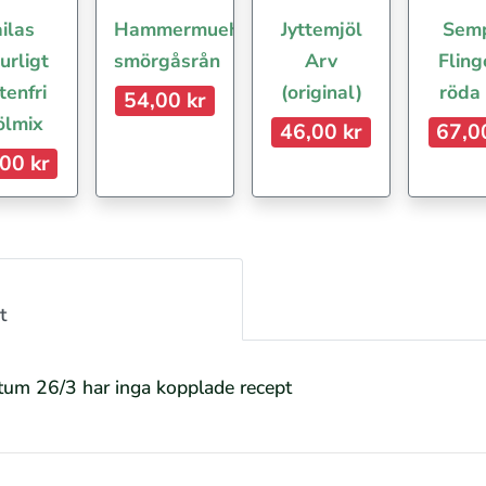
ilas
Hammermuehle
Jyttemjöl
Sem
urligt
smörgåsrån
Arv
Fling
tenfri
(original)
röda
54,00 kr
ölmix
46,00 kr
67,0
00 kr
t
atum 26/3 har inga kopplade recept