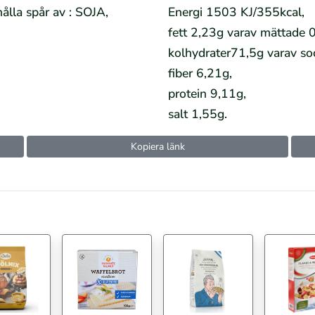
ålla spår av : SOJA,
Energi 1503 KJ/355kcal,
fett 2,23g varav mättade 
kolhydrater71,5g varav so
fiber 6,21g,
protein 9,11g,
salt 1,55g.
Kopiera länk