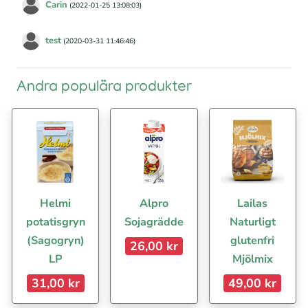
Carin
(2022-01-25 13:08:03)
test
(2020-03-31 11:46:46)
Andra populära produkter
Helmi
Alpro
Lailas
potatisgryn
Sojagrädde
Naturligt
(Sagogryn)
glutenfri
26,00 kr
LP
Mjölmix
31,00 kr
49,00 kr