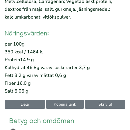
Metylcellulosa, Carragenan; Vegetabiliskt protein,
dextros från majs, salt, gurkmeja, jäsningsmedel:
kalciumkarbonat; vitlökspulver.
Näringsvärden:
per 100g
350 kcal / 1464 kJ
Protein14.9 g
Kolhydrat 46.8g varav sockerarter 3,7 g
Fett 3.2 g varav mättat 0,6 g
Fiber 16.0 g
Salt 5,05 g
Dela
Kopiera länk
Skriv ut
Betyg och omdömen