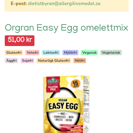
E-post:
dietistbyran@allergilivsmedel.se
Orgran Easy Egg omelettmix
51,00 kr
Glutenfri
Vetefri
Laktosfri
Mjölkfri
Vegansk
Vegetarisk
Äggfri
Sojafri
Naturligt Glutenfri
Nötfri