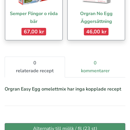
Semper Flingor o röda
Orgran No Egg
bär
Äggersättning
67,00 kr
46,00 kr
0
0
relaterade recept
kommentarer
Orgran Easy Egg omelettmix har inga kopplade recept
Alternativ till mjölk / fil (23 st)