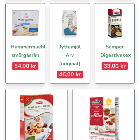
Hammermuehle
Jyttemjöl
Semper
smörgåsrån
Arv
Digestivekex
(original)
54,00 kr
33,00 kr
46,00 kr