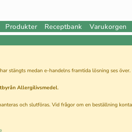
Produkter
Receptbank
Varukorgen
 har stängts medan e-handelns framtida lösning ses över.
stbyrån Allergilivsmedel
.
nteras och slutföras. Vid frågor om en beställning kontak
e