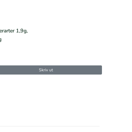
erarter 1,9g,
g
Skriv ut