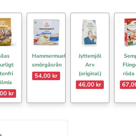
ilas
Hammermuehle
Jyttemjöl
Sem
urligt
smörgåsrån
Arv
Fling
tenfri
(original)
röda
54,00 kr
ölmix
46,00 kr
67,0
00 kr
t