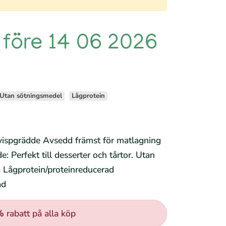
 före 14 06 2026
Utan sötningsmedel
Lågprotein
il vispgrädde Avsedd främst för matlagning
de: Perfekt till desserter och tårtor. Utan
a Lågprotein/proteinreducerad
ad
%
rabatt på alla köp