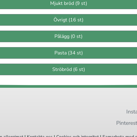
Mjukt bröd (9 st)
Övrigt (16 st)
Pålägg (0 st)
Pasta (34 st)
Ströbröd (6 st)
Inst
Pinteres
 allergimat
|
Kontakta oss
|
Cookies
och integritet
|
Samarbeta med 