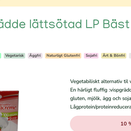
ädde lättsötad LP Bäst
Vegetarisk
Äggfri
Naturligt Glutenfri
Sojafri
Ärt & Bönfri
Vegetabiliskt alternativ t
En härligt fluffig :vispgräd
gluten, mjölk, ägg och soj
Lågprotein/proteinreducer
10 