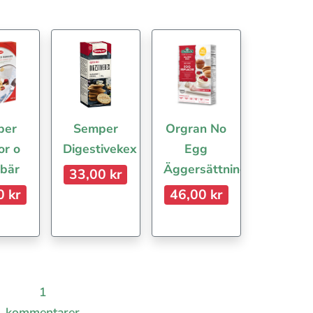
per
Semper
Orgran No
or o
Digestivekex
Egg
 bär
Äggersättning
33,00 kr
0 kr
46,00 kr
1
kommentarer