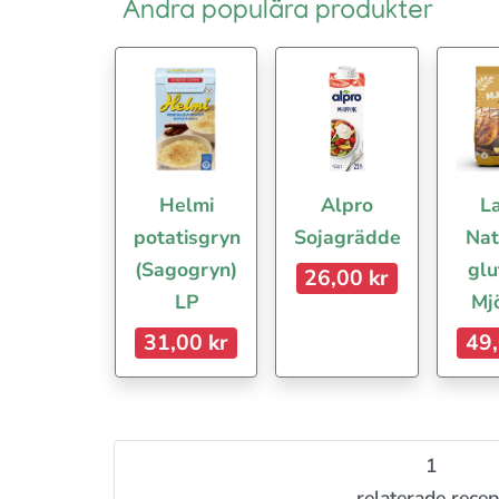
Andra populära produkter
Helmi
Alpro
La
potatisgryn
Sojagrädde
Nat
(Sagogryn)
glu
26,00 kr
LP
Mj
31,00 kr
49,
1
relaterade recep