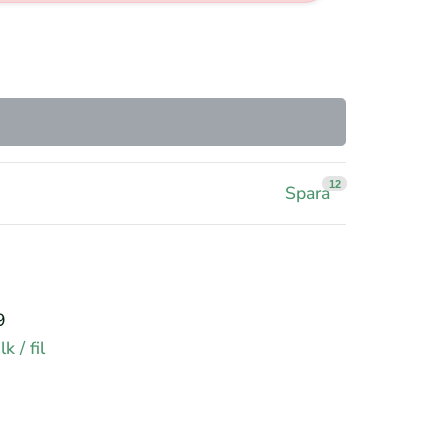
12
Spara
9
k / fil