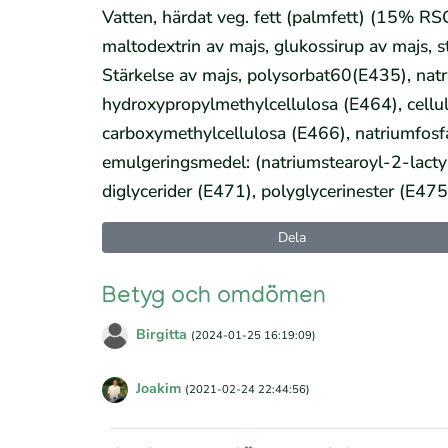
Vatten, härdat veg. fett (palmfett) (15% RS
maltodextrin av majs, glukossirup av majs, s
Stärkelse av majs, polysorbat60(E435), natr
hydroxypropylmethylcellulosa (E464), cellu
carboxymethylcellulosa (E466), natriumfosf
emulgeringsmedel: (natriumstearoyl-2-lact
diglycerider (E471), polyglycerinester (E475)
Dela
Betyg och omdömen
Birgitta
(2024-01-25 16:19:09)
Joakim
(2021-02-24 22:44:56)