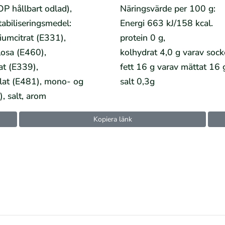
OP hållbart odlad),
Näringsvärde per 100 g:
tabiliseringsmedel:
Energi 663 kJ/158 kcal.
iumcitrat (E331),
protein 0 g,
losa (E460),
kolhydrat 4,0 g varav sock
at (E339),
fett 16 g varav mättat 16 
ylat (E481), mono- og
salt 0,3g
, salt, arom
Kopiera länk