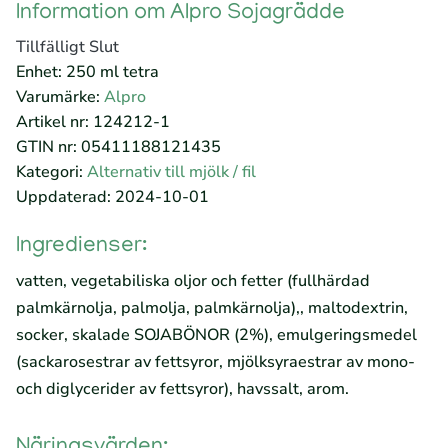
Information om Alpro Sojagrädde
Tillfälligt Slut
Enhet: 250 ml tetra
Varumärke:
Alpro
Artikel nr: 124212-1
GTIN nr: 05411188121435
Kategori:
Alternativ till mjölk / fil
Uppdaterad: 2024-10-01
Ingredienser:
vatten, vegetabiliska oljor och fetter (fullhärdad
palmkärnolja, palmolja, palmkärnolja),, maltodextrin,
socker, skalade SOJABÖNOR (2%), emulgeringsmedel
(sackarosestrar av fettsyror, mjölksyraestrar av mono-
och diglycerider av fettsyror), havssalt, arom.