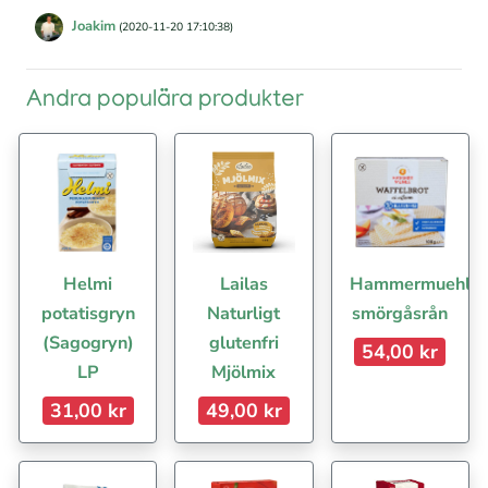
Joakim
(2020-11-20 17:10:38)
Andra populära produkter
Helmi
Lailas
Hammermuehle
potatisgryn
Naturligt
smörgåsrån
(Sagogryn)
glutenfri
54,00 kr
LP
Mjölmix
31,00 kr
49,00 kr