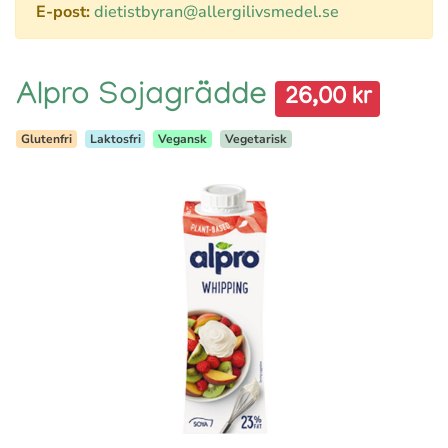
E-post:
dietistbyran@allergilivsmedel.se
Alpro Sojagrädde
26,00 kr
Glutenfri
Laktosfri
Vegansk
Vegetarisk