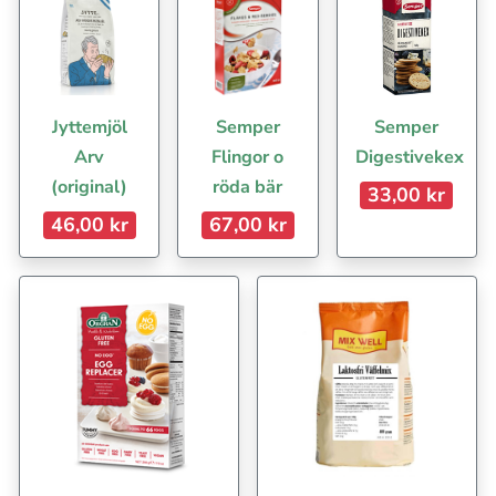
Jyttemjöl
Semper
Semper
Arv
Flingor o
Digestivekex
(original)
röda bär
33,00 kr
46,00 kr
67,00 kr