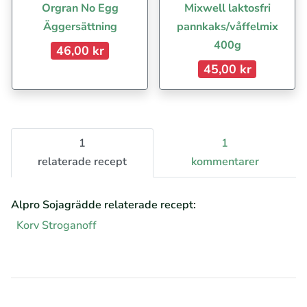
Orgran No Egg
Mixwell laktosfri
Äggersättning
pannkaks/våffelmix
400g
46,00 kr
45,00 kr
1
1
relaterade recept
kommentarer
Alpro Sojagrädde relaterade recept:
Korv Stroganoff