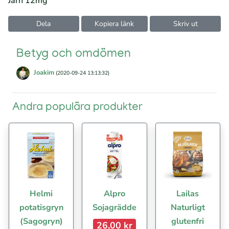
Järn 12mg
Dela
Kopiera länk
Skriv ut
Betyg och omdömen
Joakim
(2020-09-24 13:13:32)
Andra populära produkter
Helmi
Alpro
Lailas
potatisgryn
Sojagrädde
Naturligt
(Sagogryn)
glutenfri
26,00 kr