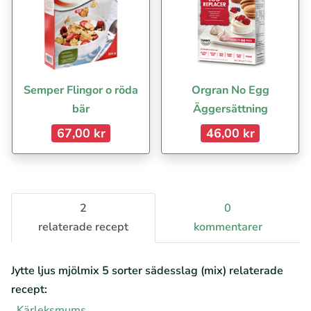
Semper Flingor o röda
Orgran No Egg
bär
Äggersättning
67,00 kr
46,00 kr
2
0
relaterade recept
kommentarer
Jytte ljus mjölmix 5 sorter sädesslag (mix) relaterade
recept:
Kärleksmums