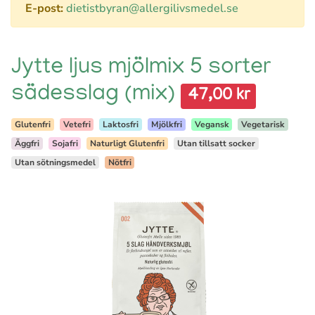
E-post:
dietistbyran@allergilivsmedel.se
Jytte ljus mjölmix 5 sorter
sädesslag (mix)
47,00 kr
Glutenfri
Vetefri
Laktosfri
Mjölkfri
Vegansk
Vegetarisk
Äggfri
Sojafri
Naturligt Glutenfri
Utan tillsatt socker
Utan sötningsmedel
Nötfri