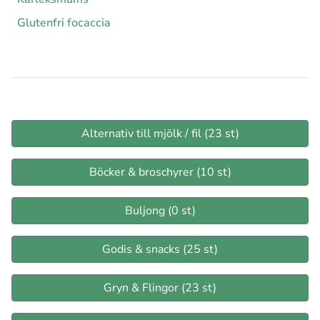
Glutenfri focaccia
Alternativ till mjölk / fil (23 st)
Böcker & broschyrer (10 st)
Buljong (0 st)
Godis & snacks (25 st)
Gryn & Flingor (23 st)