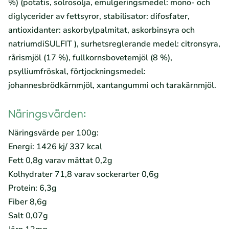
%) (potatis, solrosolja, emulgeringsmedel: mono- och
diglycerider av fettsyror, stabilisator: difosfater,
antioxidanter: askorbylpalmitat, askorbinsyra och
natriumdiSULFIT ), surhetsreglerande medel: citronsyra,
rårismjöl (17 %), fullkornsbovetemjöl (8 %),
psylliumfröskal, förtjockningsmedel:
johannesbrödkärnmjöl, xantangummi och tarakärnmjöl.
Näringsvärden:
Näringsvärde per 100g:
Energi: 1426 kj/ 337 kcal
Fett 0,8g varav mättat 0,2g
Kolhydrater 71,8 varav sockerarter 0,6g
Protein: 6,3g
Fiber 8,6g
Salt 0,07g