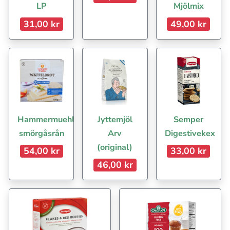
LP
Mjölmix
31,00 kr
49,00 kr
Hammermuehle
Jyttemjöl
Semper
smörgåsrån
Arv
Digestivekex
(original)
54,00 kr
33,00 kr
46,00 kr