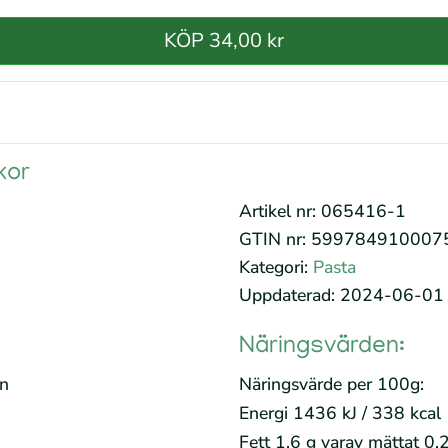
KÖP 34,00 kr
kor
Artikel nr: 065416-1
GTIN nr: 599784910007
Kategori:
Pasta
Uppdaterad: 2024-06-01
Näringsvärden:
en
Näringsvärde per 100g:
Energi 1436 kJ / 338 kcal
Fett 1,6 g varav mättat 0,