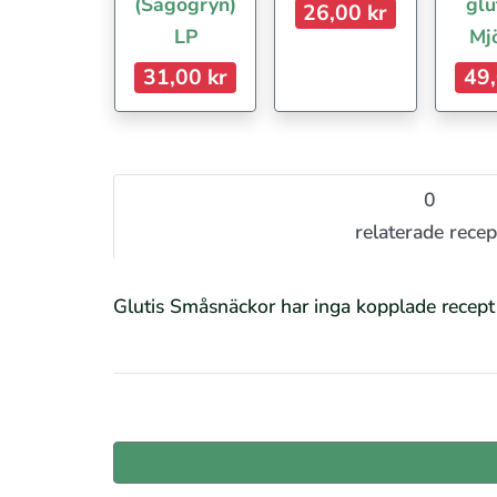
(Sagogryn)
glu
26,00 kr
LP
Mj
31,00 kr
49,
0
relaterade recep
Glutis Småsnäckor har inga kopplade recept