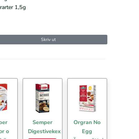
rarter 1,5g
Skriv ut
per
Semper
Orgran No
or o
Digestivekex
Egg