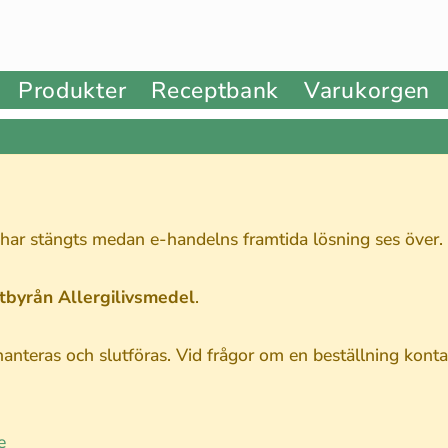
Produkter
Receptbank
Varukorgen
 har stängts medan e-handelns framtida lösning ses över.
stbyrån Allergilivsmedel
.
nteras och slutföras. Vid frågor om en beställning kontak
e