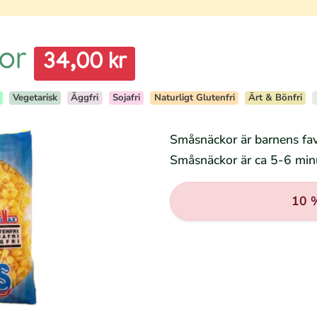
kor
34,00 kr
Vegetarisk
Äggfri
Sojafri
Naturligt Glutenfri
Ärt & Bönfri
Småsnäckor är barnens favo
Småsnäckor är ca 5-6 minu
10 