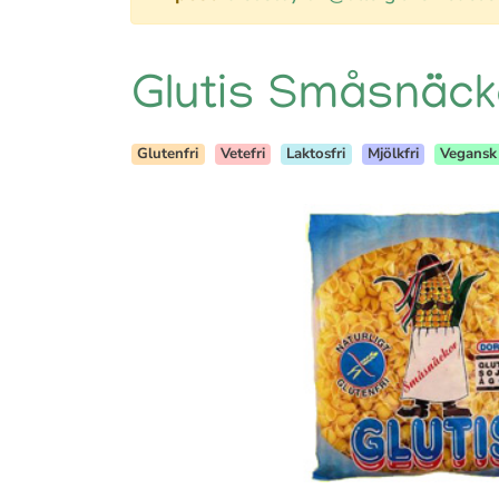
Glutis Småsnäc
Glutenfri
Vetefri
Laktosfri
Mjölkfri
Vegansk