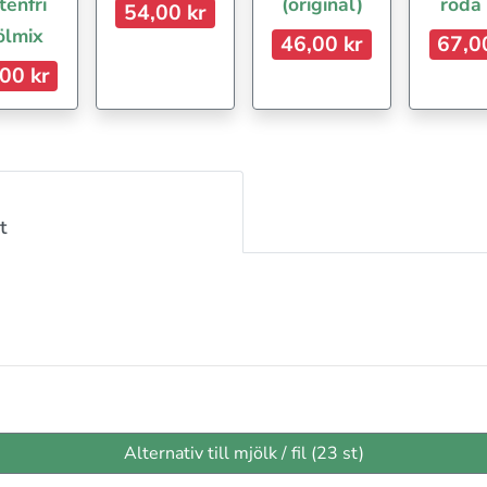
tenfri
(original)
röda
54,00 kr
ölmix
46,00 kr
67,0
00 kr
t
Alternativ till mjölk / fil (23 st)