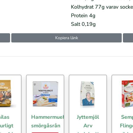
Kolhydrat 77g varav socke
Protein 4g
Salt 0,19g
Kopiera länk
ilas
Hammermuehle
Jyttemjöl
Sem
urligt
smörgåsrån
Arv
Fling