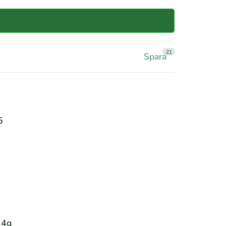
21
Spara
5
24g